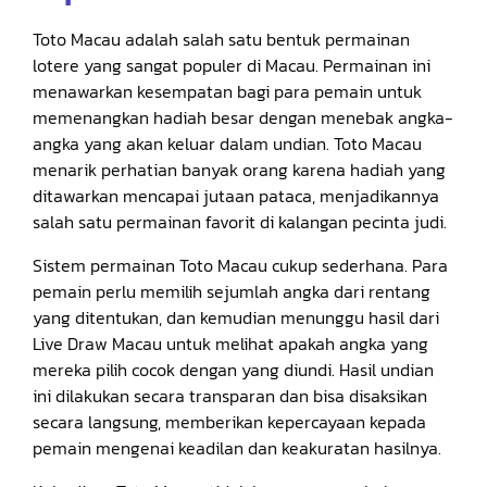
Toto Macau adalah salah satu bentuk permainan
lotere yang sangat populer di Macau. Permainan ini
menawarkan kesempatan bagi para pemain untuk
memenangkan hadiah besar dengan menebak angka-
angka yang akan keluar dalam undian. Toto Macau
menarik perhatian banyak orang karena hadiah yang
ditawarkan mencapai jutaan pataca, menjadikannya
salah satu permainan favorit di kalangan pecinta judi.
Sistem permainan Toto Macau cukup sederhana. Para
pemain perlu memilih sejumlah angka dari rentang
yang ditentukan, dan kemudian menunggu hasil dari
Live Draw Macau untuk melihat apakah angka yang
mereka pilih cocok dengan yang diundi. Hasil undian
ini dilakukan secara transparan dan bisa disaksikan
secara langsung, memberikan kepercayaan kepada
pemain mengenai keadilan dan keakuratan hasilnya.