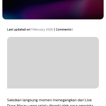
|
Last updated on
7 February 2026
Comments
0
Saksikan langsung momen menegangkan dari Live
Draw Macau yang selalu dinanti oleh para pencinta