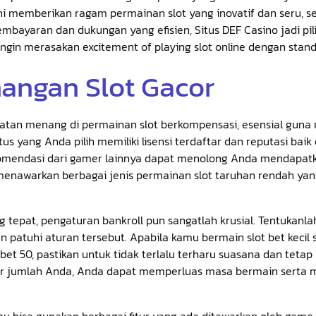
i memberikan ragam permainan slot yang inovatif dan seru, sep
mbayaran dan dukungan yang efisien, Situs DEF Casino jadi pili
ngin merasakan excitement of playing slot online dengan standa
angan Slot Gacor
an menang di permainan slot berkompensasi, esensial guna m
tus yang Anda pilih memiliki lisensi terdaftar dan reputasi baik
omendasi dari gamer lainnya dapat menolong Anda mendapatka
menawarkan berbagai jenis permainan slot taruhan rendah ya
ng tepat, pengaturan bankroll pun sangatlah krusial. Tentukan
patuhi aturan tersebut. Apabila kamu bermain slot bet kecil 
 bet 50, pastikan untuk tidak terlalu terharu suasana dan teta
ur jumlah Anda, Anda dapat memperluas masa bermain serta 