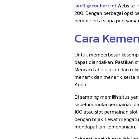
kecil gacor hari ini
Website in
200. Dengan berbagai opsi pe
hemat serta siapa pun yang i
Cara Kemen
Untuk memperbesar kesempat
dapat diandalkan. Pastikan si
Mencari tahu ulasan dan rek
menarik dan menarik, serta 
Anda.
Di samping memilih situs ya
sebelum mulai permainan dan 
100 atau slot permainan slot
dengan bijak. Lewat mengat
mendapatkan kemenangan.