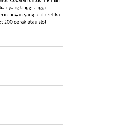
slot. Cobalah untuk memilih
n yang tinggi tinggi.
euntungan yang lebih ketika
t 200 perak atau slot