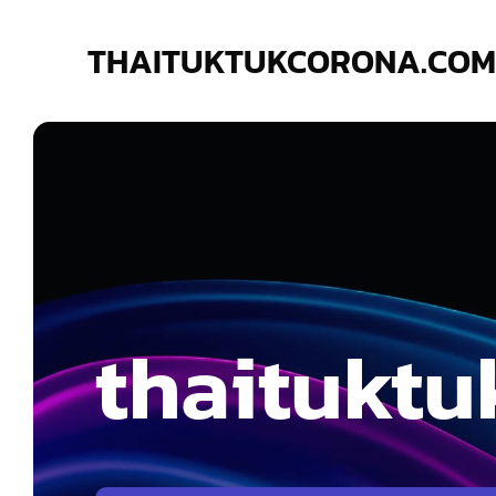
Skip
to
THAITUKTUKCORONA.COM
content
thaitukt