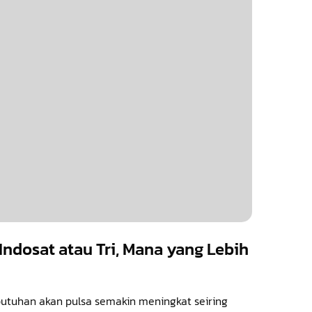
 Indosat atau Tri, Mana yang Lebih
kebutuhan akan pulsa semakin meningkat seiring