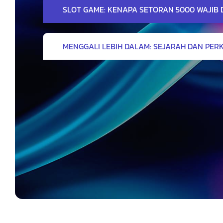
SLOT GAME: KENAPA SETORAN 5000 WAJIB D
MENGGALI LEBIH DALAM: SEJARAH DAN PE