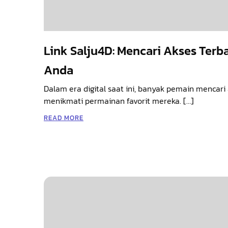
Link Salju4D: Mencari Akses Terb
Anda
Dalam era digital saat ini, banyak pemain mencar
menikmati permainan favorit mereka. […]
READ MORE