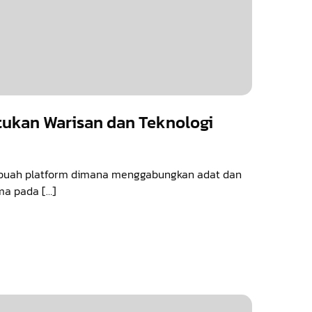
tukan Warisan dan Teknologi
ebuah platform dimana menggabungkan adat dan
ama pada […]