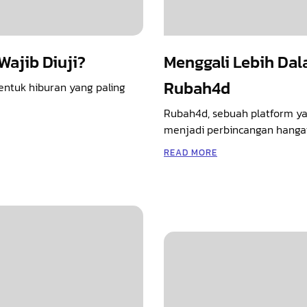
Wajib Diuji?
Menggali Lebih Da
Rubah4d
bentuk hiburan yang paling
Rubah4d, sebuah platform ya
menjadi perbincangan hangat
READ MORE