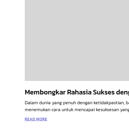
Membongkar Rahasia Sukses den
Dalam dunia yang penuh dengan ketidakpastian, 
menemukan cara untuk mencapai kesuksesan yang
READ MORE