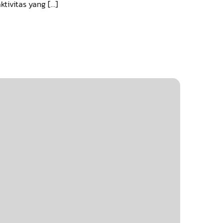
tivitas yang […]