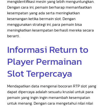
mengidentifikasi mesin yang lebih menguntungkan.
Dengan cara ini, pemain berharap memanfaatkan
kesempatan yang ada serta meningkatkan
kesenangan ketika bermain slot. Dengan
menggunakan strategi ini, para pemain bisa
meningkatkan kesempatan berhasil mereka secara
berarti.
Informasi Return to
Player Permainan
Slot Terpercaya
Mendapatkan data mengenai bocoran RTP slot yang
dapat dipercaya adalah sesuatu krusial untuk para
pemain yang ingin ingin menambah kesempatan
untuk menang. Dengan cara mengetahui nilai nilai