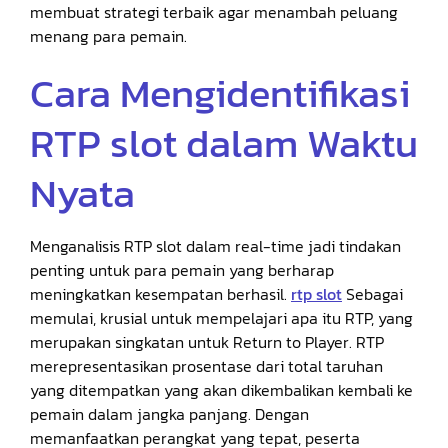
membuat strategi terbaik agar menambah peluang
menang para pemain.
Cara Mengidentifikasi
RTP slot dalam Waktu
Nyata
Menganalisis RTP slot dalam real-time jadi tindakan
penting untuk para pemain yang berharap
meningkatkan kesempatan berhasil.
rtp slot
Sebagai
memulai, krusial untuk mempelajari apa itu RTP, yang
merupakan singkatan untuk Return to Player. RTP
merepresentasikan prosentase dari total taruhan
yang ditempatkan yang akan dikembalikan kembali ke
pemain dalam jangka panjang. Dengan
memanfaatkan perangkat yang tepat, peserta