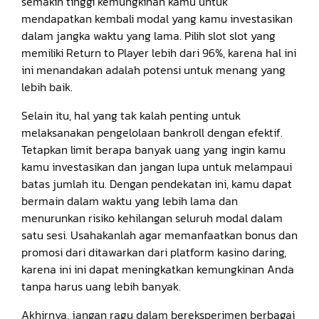
semakin tinggi kemungkinan kamu untuk
mendapatkan kembali modal yang kamu investasikan
dalam jangka waktu yang lama. Pilih slot slot yang
memiliki Return to Player lebih dari 96%, karena hal ini
ini menandakan adalah potensi untuk menang yang
lebih baik.
Selain itu, hal yang tak kalah penting untuk
melaksanakan pengelolaan bankroll dengan efektif.
Tetapkan limit berapa banyak uang yang ingin kamu
kamu investasikan dan jangan lupa untuk melampaui
batas jumlah itu. Dengan pendekatan ini, kamu dapat
bermain dalam waktu yang lebih lama dan
menurunkan risiko kehilangan seluruh modal dalam
satu sesi. Usahakanlah agar memanfaatkan bonus dan
promosi dari ditawarkan dari platform kasino daring,
karena ini ini dapat meningkatkan kemungkinan Anda
tanpa harus uang lebih banyak.
Akhirnya, jangan ragu dalam bereksperimen berbagai