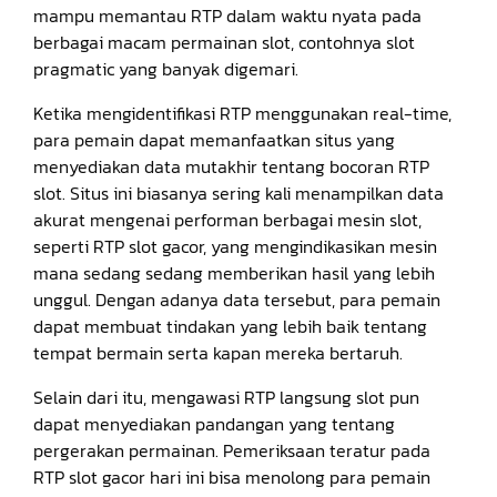
mampu memantau RTP dalam waktu nyata pada
berbagai macam permainan slot, contohnya slot
pragmatic yang banyak digemari.
Ketika mengidentifikasi RTP menggunakan real-time,
para pemain dapat memanfaatkan situs yang
menyediakan data mutakhir tentang bocoran RTP
slot. Situs ini biasanya sering kali menampilkan data
akurat mengenai performan berbagai mesin slot,
seperti RTP slot gacor, yang mengindikasikan mesin
mana sedang sedang memberikan hasil yang lebih
unggul. Dengan adanya data tersebut, para pemain
dapat membuat tindakan yang lebih baik tentang
tempat bermain serta kapan mereka bertaruh.
Selain dari itu, mengawasi RTP langsung slot pun
dapat menyediakan pandangan yang tentang
pergerakan permainan. Pemeriksaan teratur pada
RTP slot gacor hari ini bisa menolong para pemain