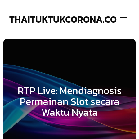
Skip
to
content
THAITUKTUKCORONA.COM
RTP Live: Mendiagnosis
Permainan Slot secara
Waktu Nyata