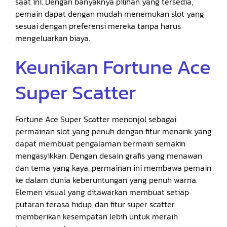
saat ini. Dengan banyaknya pilihan yang tersedia,
pemain dapat dengan mudah menemukan slot yang
sesuai dengan preferensi mereka tanpa harus
mengeluarkan biaya.
Keunikan Fortune Ace
Super Scatter
Fortune Ace Super Scatter menonjol sebagai
permainan slot yang penuh dengan fitur menarik yang
dapat membuat pengalaman bermain semakin
mengasyikkan. Dengan desain grafis yang menawan
dan tema yang kaya, permainan ini membawa pemain
ke dalam dunia keberuntungan yang penuh warna.
Elemen visual yang ditawarkan membuat setiap
putaran terasa hidup, dan fitur super scatter
memberikan kesempatan lebih untuk meraih