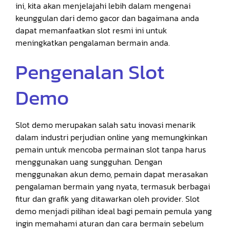
ini, kita akan menjelajahi lebih dalam mengenai
keunggulan dari demo gacor dan bagaimana anda
dapat memanfaatkan slot resmi ini untuk
meningkatkan pengalaman bermain anda.
Pengenalan Slot
Demo
Slot demo merupakan salah satu inovasi menarik
dalam industri perjudian online yang memungkinkan
pemain untuk mencoba permainan slot tanpa harus
menggunakan uang sungguhan. Dengan
menggunakan akun demo, pemain dapat merasakan
pengalaman bermain yang nyata, termasuk berbagai
fitur dan grafik yang ditawarkan oleh provider. Slot
demo menjadi pilihan ideal bagi pemain pemula yang
ingin memahami aturan dan cara bermain sebelum