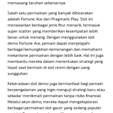
memasang taruhan sebenarnya.
Salah satu permainan yang banyak dibicarakan
adalah Fortune Ace dari Pragmatic Play. Slot ini
menawarkan berbagai jenis fitur menarik, termasuk
super scatter yang memberikan kesempatan lebih
besar untuk menang. Dengan menggunakan slot
demo Fortune Ace, pemain dapat menjelajahi
berbagai kemungkinan kemenangan dan memahami
mekanisme permainan dengan lebih baik. Hal ini juga
membantu mereka dalam menentukan strategi yang
tepat saat bermain di slot resmi dengan uang
sungguhan.
Keberadaan slot demo juga bermanfaat bagi pemain
berpengalaman yang ingin menguji strategi baru atau
sekadar menikmati permainan tanpa risiko finansial.
Melalui akun demo, mereka dapat mengeksplorasi
berbagai permainan slot gacor yang sedang populer