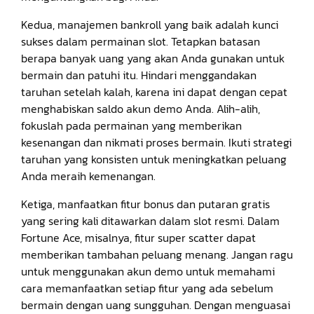
Kedua, manajemen bankroll yang baik adalah kunci
sukses dalam permainan slot. Tetapkan batasan
berapa banyak uang yang akan Anda gunakan untuk
bermain dan patuhi itu. Hindari menggandakan
taruhan setelah kalah, karena ini dapat dengan cepat
menghabiskan saldo akun demo Anda. Alih-alih,
fokuslah pada permainan yang memberikan
kesenangan dan nikmati proses bermain. Ikuti strategi
taruhan yang konsisten untuk meningkatkan peluang
Anda meraih kemenangan.
Ketiga, manfaatkan fitur bonus dan putaran gratis
yang sering kali ditawarkan dalam slot resmi. Dalam
Fortune Ace, misalnya, fitur super scatter dapat
memberikan tambahan peluang menang. Jangan ragu
untuk menggunakan akun demo untuk memahami
cara memanfaatkan setiap fitur yang ada sebelum
bermain dengan uang sungguhan. Dengan menguasai