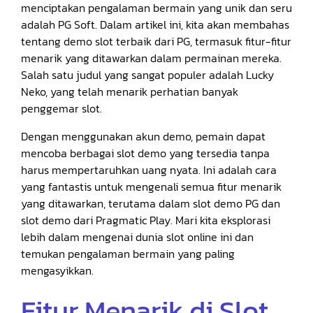
menciptakan pengalaman bermain yang unik dan seru
adalah PG Soft. Dalam artikel ini, kita akan membahas
tentang demo slot terbaik dari PG, termasuk fitur-fitur
menarik yang ditawarkan dalam permainan mereka.
Salah satu judul yang sangat populer adalah Lucky
Neko, yang telah menarik perhatian banyak
penggemar slot.
Dengan menggunakan akun demo, pemain dapat
mencoba berbagai slot demo yang tersedia tanpa
harus mempertaruhkan uang nyata. Ini adalah cara
yang fantastis untuk mengenali semua fitur menarik
yang ditawarkan, terutama dalam slot demo PG dan
slot demo dari Pragmatic Play. Mari kita eksplorasi
lebih dalam mengenai dunia slot online ini dan
temukan pengalaman bermain yang paling
mengasyikkan.
Fitur Menarik di Slot