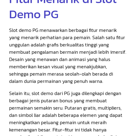
Demo PG
Slot demo PG menawarkan berbagai fitur menarik
yang menarik perhatian para pemain. Salah satu fitur
unggulan adalah grafis berkualitas tinggi yang
membuat pengalaman bermain menjadi lebih imersif.
Desain yang menawan dan animasi yang halus
memberikan kesan visual yang menakjubkan,
sehingga pemain merasa seolah-olah berada di
dalam dunia permainan yang penuh warna.
Selain itu, slot demo dari PG juga dilengkapi dengan
berbagai jenis putaran bonus yang membuat
permainan semakin seru. Putaran gratis, multipliers,
dan simbol liar adalah beberapa elemen yang dapat
meningkatkan peluang pemain untuk meraih
kemenangan besar. Fitur-fitur ini tidak hanya