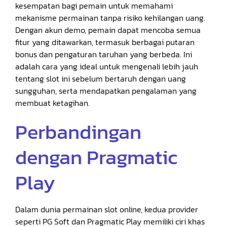
kesempatan bagi pemain untuk memahami
mekanisme permainan tanpa risiko kehilangan uang.
Dengan akun demo, pemain dapat mencoba semua
fitur yang ditawarkan, termasuk berbagai putaran
bonus dan pengaturan taruhan yang berbeda. Ini
adalah cara yang ideal untuk mengenali lebih jauh
tentang slot ini sebelum bertaruh dengan uang
sungguhan, serta mendapatkan pengalaman yang
membuat ketagihan.
Perbandingan
dengan Pragmatic
Play
Dalam dunia permainan slot online, kedua provider
seperti PG Soft dan Pragmatic Play memiliki ciri khas