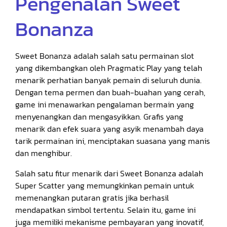
Pengenalan Sweet
Bonanza
Sweet Bonanza adalah salah satu permainan slot
yang dikembangkan oleh Pragmatic Play yang telah
menarik perhatian banyak pemain di seluruh dunia.
Dengan tema permen dan buah-buahan yang cerah,
game ini menawarkan pengalaman bermain yang
menyenangkan dan mengasyikkan. Grafis yang
menarik dan efek suara yang asyik menambah daya
tarik permainan ini, menciptakan suasana yang manis
dan menghibur.
Salah satu fitur menarik dari Sweet Bonanza adalah
Super Scatter yang memungkinkan pemain untuk
memenangkan putaran gratis jika berhasil
mendapatkan simbol tertentu. Selain itu, game ini
juga memiliki mekanisme pembayaran yang inovatif,