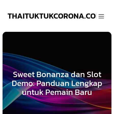
Skip
to
content
THAITUKTUKCORONA.COM
Sweet Bonanza dan Slot
Demo: Panduan Lengkap
untuk Pemain Baru