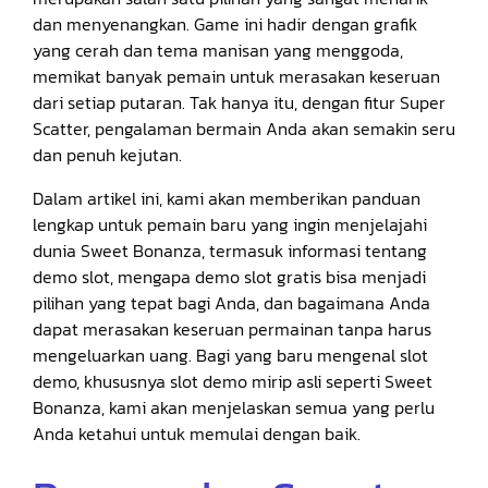
dan menyenangkan. Game ini hadir dengan grafik
yang cerah dan tema manisan yang menggoda,
memikat banyak pemain untuk merasakan keseruan
dari setiap putaran. Tak hanya itu, dengan fitur Super
Scatter, pengalaman bermain Anda akan semakin seru
dan penuh kejutan.
Dalam artikel ini, kami akan memberikan panduan
lengkap untuk pemain baru yang ingin menjelajahi
dunia Sweet Bonanza, termasuk informasi tentang
demo slot, mengapa demo slot gratis bisa menjadi
pilihan yang tepat bagi Anda, dan bagaimana Anda
dapat merasakan keseruan permainan tanpa harus
mengeluarkan uang. Bagi yang baru mengenal slot
demo, khususnya slot demo mirip asli seperti Sweet
Bonanza, kami akan menjelaskan semua yang perlu
Anda ketahui untuk memulai dengan baik.