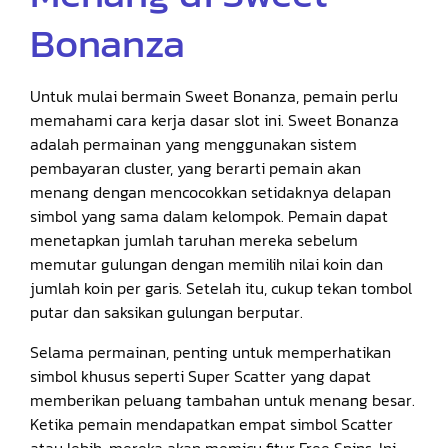
Bonanza
Untuk mulai bermain Sweet Bonanza, pemain perlu
memahami cara kerja dasar slot ini. Sweet Bonanza
adalah permainan yang menggunakan sistem
pembayaran cluster, yang berarti pemain akan
menang dengan mencocokkan setidaknya delapan
simbol yang sama dalam kelompok. Pemain dapat
menetapkan jumlah taruhan mereka sebelum
memutar gulungan dengan memilih nilai koin dan
jumlah koin per garis. Setelah itu, cukup tekan tombol
putar dan saksikan gulungan berputar.
Selama permainan, penting untuk memperhatikan
simbol khusus seperti Super Scatter yang dapat
memberikan peluang tambahan untuk menang besar.
Ketika pemain mendapatkan empat simbol Scatter