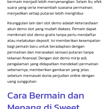
bermain menjadi lebih menyenangkan. Selain itu, efek
suara yang ceria menambah suasana permainan,
menjadikan setiap putaran lebih menghibur.
Keunggulan lain dari slot demo adalah ketersediaan
akun demo slot yang mudah diakses. Pemain dapat
menikmati slot demo gratis tanpa perlu mendaftar
atau melakukan deposit. Ini memberikan kesempatan
bagi pemain baru untuk beradaptasi dengan
permainan dan merasakan sensasi putaran tanpa
tekanan finansial. Dengan slot demo mirip asli,
pengalaman yang didapatkan mendekati permainan
sebenarnya, memberikan gambaran yang jelas
sebelum memasuki dunia perjudian online dengan
uang sungguhan.
Cara Bermain dan
Menang di Sweet