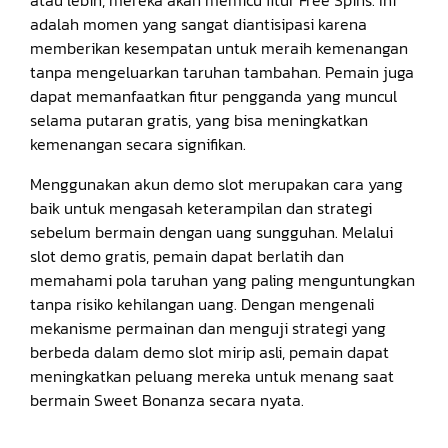
atau lebih, mereka akan memicu fitur Free Spins. Ini
adalah momen yang sangat diantisipasi karena
memberikan kesempatan untuk meraih kemenangan
tanpa mengeluarkan taruhan tambahan. Pemain juga
dapat memanfaatkan fitur pengganda yang muncul
selama putaran gratis, yang bisa meningkatkan
kemenangan secara signifikan.
Menggunakan akun demo slot merupakan cara yang
baik untuk mengasah keterampilan dan strategi
sebelum bermain dengan uang sungguhan. Melalui
slot demo gratis, pemain dapat berlatih dan
memahami pola taruhan yang paling menguntungkan
tanpa risiko kehilangan uang. Dengan mengenali
mekanisme permainan dan menguji strategi yang
berbeda dalam demo slot mirip asli, pemain dapat
meningkatkan peluang mereka untuk menang saat
bermain Sweet Bonanza secara nyata.