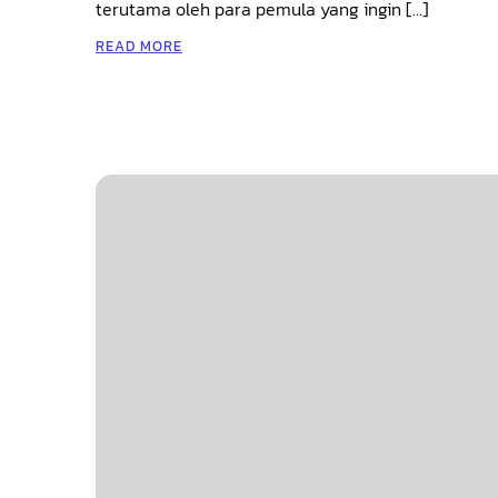
terutama oleh para pemula yang ingin […]
READ MORE