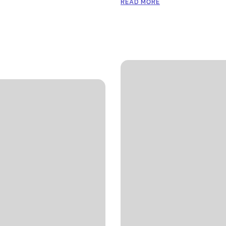
READ MORE