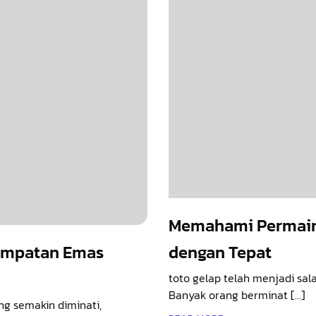
Memahami Permaina
sempatan Emas
dengan Tepat
toto gelap telah menjadi sala
Banyak orang berminat […]
ng semakin diminati,