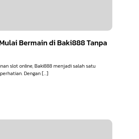
 Mulai Bermain di Baki888 Tanpa
an slot online, Baki888 menjadi salah satu
perhatian. Dengan […]