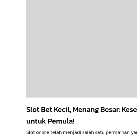
Slot Bet Kecil, Menang Besar: Ke
untuk Pemula!
Slot online telah menjadi salah satu permainan ya