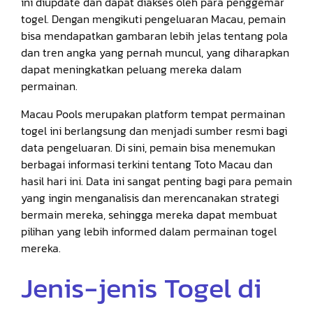
ini diupdate dan dapat diakses oleh para penggemar
togel. Dengan mengikuti pengeluaran Macau, pemain
bisa mendapatkan gambaran lebih jelas tentang pola
dan tren angka yang pernah muncul, yang diharapkan
dapat meningkatkan peluang mereka dalam
permainan.
Macau Pools merupakan platform tempat permainan
togel ini berlangsung dan menjadi sumber resmi bagi
data pengeluaran. Di sini, pemain bisa menemukan
berbagai informasi terkini tentang Toto Macau dan
hasil hari ini. Data ini sangat penting bagi para pemain
yang ingin menganalisis dan merencanakan strategi
bermain mereka, sehingga mereka dapat membuat
pilihan yang lebih informed dalam permainan togel
mereka.
Jenis-jenis Togel di