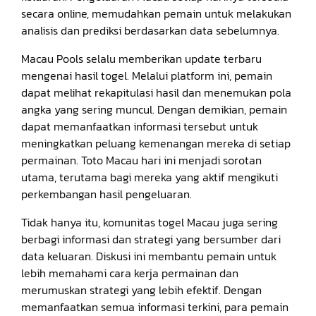
secara online, memudahkan pemain untuk melakukan
analisis dan prediksi berdasarkan data sebelumnya.
Macau Pools selalu memberikan update terbaru
mengenai hasil togel. Melalui platform ini, pemain
dapat melihat rekapitulasi hasil dan menemukan pola
angka yang sering muncul. Dengan demikian, pemain
dapat memanfaatkan informasi tersebut untuk
meningkatkan peluang kemenangan mereka di setiap
permainan. Toto Macau hari ini menjadi sorotan
utama, terutama bagi mereka yang aktif mengikuti
perkembangan hasil pengeluaran.
Tidak hanya itu, komunitas togel Macau juga sering
berbagi informasi dan strategi yang bersumber dari
data keluaran. Diskusi ini membantu pemain untuk
lebih memahami cara kerja permainan dan
merumuskan strategi yang lebih efektif. Dengan
memanfaatkan semua informasi terkini, para pemain