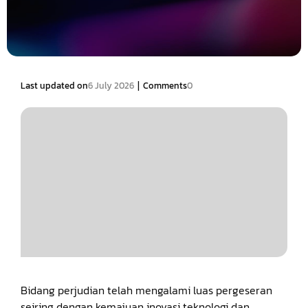
|
Last updated on
6 July 2026
Comments
0
Bidang perjudian telah mengalami luas pergeseran
seiring dengan kemajuan inovasi teknologi dan