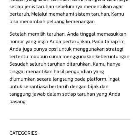
setiap jenis taruhan sebelumnya menentukan agar
bertaruh. Melalui memahami sistem taruhan, Kamu
bisa menambah peluang kemenangan.
Setelah memilih taruhan, Anda tinggal memasukkan
nomor yang ingin Anda pertaruhkan. Pada tahap ini,
Anda juga punya opsi untuk menggunakan strategi
tertentu maupun cuma menggunakan keberuntungan.
Sesudah seluruh taruhan ditaruhkan, Kamu hanya
tinggal menantikan hasil pengundian yang
diumumkan secara langsung pada platform. Ingat
untuk senantiasa bertaruh dengan bijak dan
tanggung jawab dalam setiap taruhan yang Anda
pasang.
CATEGORIES: