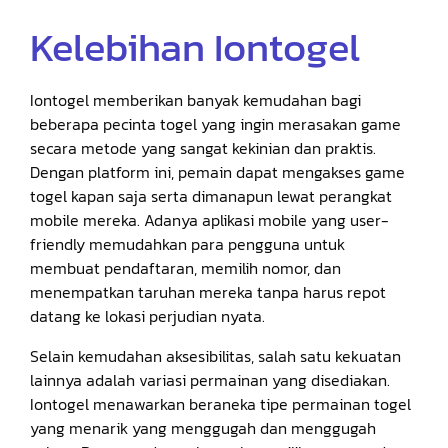
Kelebihan Iontogel
Iontogel memberikan banyak kemudahan bagi
beberapa pecinta togel yang ingin merasakan game
secara metode yang sangat kekinian dan praktis.
Dengan platform ini, pemain dapat mengakses game
togel kapan saja serta dimanapun lewat perangkat
mobile mereka. Adanya aplikasi mobile yang user-
friendly memudahkan para pengguna untuk
membuat pendaftaran, memilih nomor, dan
menempatkan taruhan mereka tanpa harus repot
datang ke lokasi perjudian nyata.
Selain kemudahan aksesibilitas, salah satu kekuatan
lainnya adalah variasi permainan yang disediakan.
Iontogel menawarkan beraneka tipe permainan togel
yang menarik yang menggugah dan menggugah