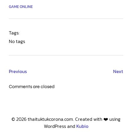
GAME ONLINE
Tags:
No tags
Previous
Next
Comments are closed
© 2026 thaituktukcorona.com. Created with ❤️ using
WordPress and
Kubio