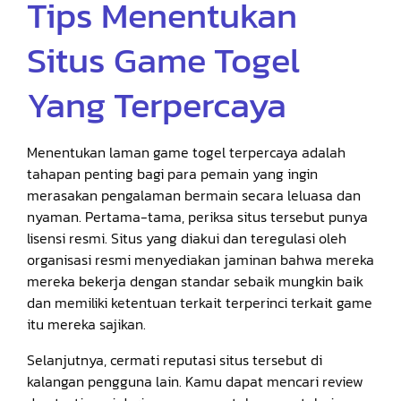
Tips Menentukan
Situs Game Togel
Yang Terpercaya
Menentukan laman game togel terpercaya adalah
tahapan penting bagi para pemain yang ingin
merasakan pengalaman bermain secara leluasa dan
nyaman. Pertama-tama, periksa situs tersebut punya
lisensi resmi. Situs yang diakui dan teregulasi oleh
organisasi resmi menyediakan jaminan bahwa mereka
mereka bekerja dengan standar sebaik mungkin baik
dan memiliki ketentuan terkait terperinci terkait game
itu mereka sajikan.
Selanjutnya, cermati reputasi situs tersebut di
kalangan pengguna lain. Kamu dapat mencari review