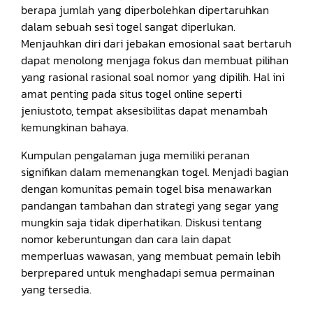
berapa jumlah yang diperbolehkan dipertaruhkan
dalam sebuah sesi togel sangat diperlukan.
Menjauhkan diri dari jebakan emosional saat bertaruh
dapat menolong menjaga fokus dan membuat pilihan
yang rasional rasional soal nomor yang dipilih. Hal ini
amat penting pada situs togel online seperti
jeniustoto, tempat aksesibilitas dapat menambah
kemungkinan bahaya.
Kumpulan pengalaman juga memiliki peranan
signifikan dalam memenangkan togel. Menjadi bagian
dengan komunitas pemain togel bisa menawarkan
pandangan tambahan dan strategi yang segar yang
mungkin saja tidak diperhatikan. Diskusi tentang
nomor keberuntungan dan cara lain dapat
memperluas wawasan, yang membuat pemain lebih
berprepared untuk menghadapi semua permainan
yang tersedia.