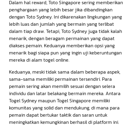
Dalam hal reward, Toto Singapore sering memberikan
penghargaan yang lebih besar jika dibandingkan
dengan Toto Sydney. Ini dikarenakan lingkungan yang
lebih luas dan jumlah yang bermain yang terlibat
dalam tiap draw. Tetapi, Toto Sydney juga tidak kalah
menarik, dengan beragam permainan yang dapat
diakses pemain. Keduanya memberikan opsi yang
menarik bagi siapa pun yang ingin uji keberuntungan
mereka di alam togel online.
Keduanya, meski tidak sama dalam beberapa aspek,
sama-sama memiliki permainan tersendiri. Para
pemain sering akan memilih sesuai dengan selera
individu dan latar belakang bermain mereka. Antara
Togel Sydney maupun Togel Singapore memiliki
komunitas yang solid dan mendukung, di mana para
pemain dapat bertukar taktik dan saran untuk
meningkatkan kemungkinan berhasil di platform ini.