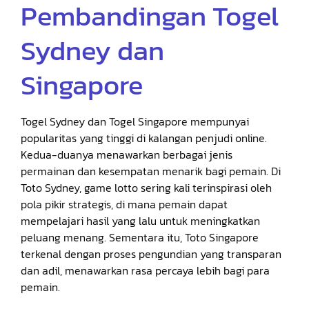
Pembandingan Togel
Sydney dan
Singapore
Togel Sydney dan Togel Singapore mempunyai
popularitas yang tinggi di kalangan penjudi online.
Kedua-duanya menawarkan berbagai jenis
permainan dan kesempatan menarik bagi pemain. Di
Toto Sydney, game lotto sering kali terinspirasi oleh
pola pikir strategis, di mana pemain dapat
mempelajari hasil yang lalu untuk meningkatkan
peluang menang. Sementara itu, Toto Singapore
terkenal dengan proses pengundian yang transparan
dan adil, menawarkan rasa percaya lebih bagi para
pemain.