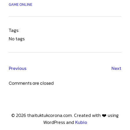
GAME ONLINE
Tags:
No tags
Previous
Next
Comments are closed
© 2026 thaituktukcorona.com. Created with ❤️ using
WordPress and
Kubio