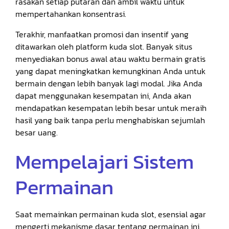
rasakan setiap putaran dan ambil waktu untuk
mempertahankan konsentrasi.
Terakhir, manfaatkan promosi dan insentif yang
ditawarkan oleh platform kuda slot. Banyak situs
menyediakan bonus awal atau waktu bermain gratis
yang dapat meningkatkan kemungkinan Anda untuk
bermain dengan lebih banyak lagi modal. Jika Anda
dapat menggunakan kesempatan ini, Anda akan
mendapatkan kesempatan lebih besar untuk meraih
hasil yang baik tanpa perlu menghabiskan sejumlah
besar uang.
Mempelajari Sistem
Permainan
Saat memainkan permainan kuda slot, esensial agar
mengerti mekanisme dasar tentang permainan ini.