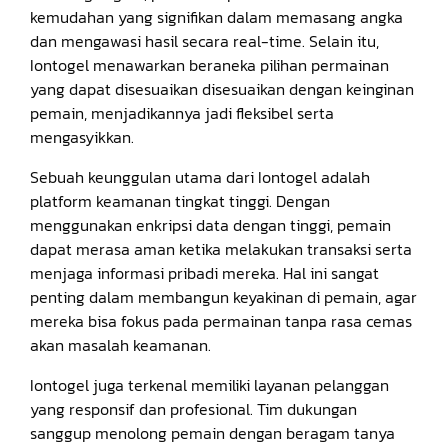
kemudahan yang signifikan dalam memasang angka
dan mengawasi hasil secara real-time. Selain itu,
Iontogel menawarkan beraneka pilihan permainan
yang dapat disesuaikan disesuaikan dengan keinginan
pemain, menjadikannya jadi fleksibel serta
mengasyikkan.
Sebuah keunggulan utama dari Iontogel adalah
platform keamanan tingkat tinggi. Dengan
menggunakan enkripsi data dengan tinggi, pemain
dapat merasa aman ketika melakukan transaksi serta
menjaga informasi pribadi mereka. Hal ini sangat
penting dalam membangun keyakinan di pemain, agar
mereka bisa fokus pada permainan tanpa rasa cemas
akan masalah keamanan.
Iontogel juga terkenal memiliki layanan pelanggan
yang responsif dan profesional. Tim dukungan
sanggup menolong pemain dengan beragam tanya