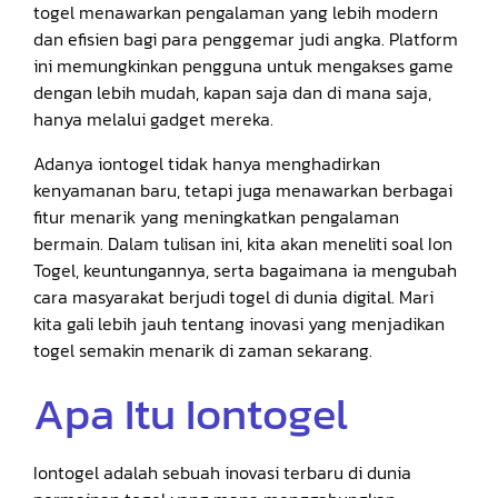
togel menawarkan pengalaman yang lebih modern
dan efisien bagi para penggemar judi angka. Platform
ini memungkinkan pengguna untuk mengakses game
dengan lebih mudah, kapan saja dan di mana saja,
hanya melalui gadget mereka.
Adanya iontogel tidak hanya menghadirkan
kenyamanan baru, tetapi juga menawarkan berbagai
fitur menarik yang meningkatkan pengalaman
bermain. Dalam tulisan ini, kita akan meneliti soal Ion
Togel, keuntungannya, serta bagaimana ia mengubah
cara masyarakat berjudi togel di dunia digital. Mari
kita gali lebih jauh tentang inovasi yang menjadikan
togel semakin menarik di zaman sekarang.
Apa Itu Iontogel
Iontogel adalah sebuah inovasi terbaru di dunia