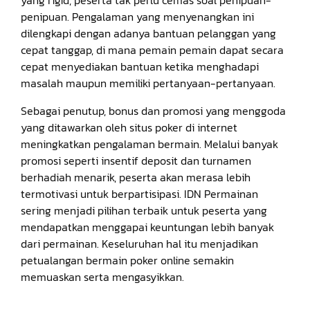
yang rigid, peserta tak perlu cemas soal penipuan-
penipuan. Pengalaman yang menyenangkan ini
dilengkapi dengan adanya bantuan pelanggan yang
cepat tanggap, di mana pemain pemain dapat secara
cepat menyediakan bantuan ketika menghadapi
masalah maupun memiliki pertanyaan-pertanyaan.
Sebagai penutup, bonus dan promosi yang menggoda
yang ditawarkan oleh situs poker di internet
meningkatkan pengalaman bermain. Melalui banyak
promosi seperti insentif deposit dan turnamen
berhadiah menarik, peserta akan merasa lebih
termotivasi untuk berpartisipasi. IDN Permainan
sering menjadi pilihan terbaik untuk peserta yang
mendapatkan menggapai keuntungan lebih banyak
dari permainan. Keseluruhan hal itu menjadikan
petualangan bermain poker online semakin
memuaskan serta mengasyikkan.