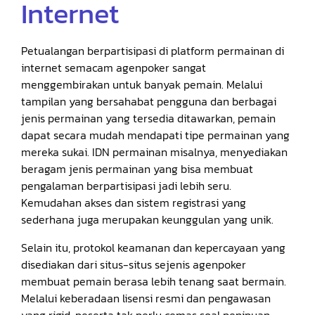
Internet
Petualangan berpartisipasi di platform permainan di
internet semacam agenpoker sangat
menggembirakan untuk banyak pemain. Melalui
tampilan yang bersahabat pengguna dan berbagai
jenis permainan yang tersedia ditawarkan, pemain
dapat secara mudah mendapati tipe permainan yang
mereka sukai. IDN permainan misalnya, menyediakan
beragam jenis permainan yang bisa membuat
pengalaman berpartisipasi jadi lebih seru.
Kemudahan akses dan sistem registrasi yang
sederhana juga merupakan keunggulan yang unik.
Selain itu, protokol keamanan dan kepercayaan yang
disediakan dari situs-situs sejenis agenpoker
membuat pemain berasa lebih tenang saat bermain.
Melalui keberadaan lisensi resmi dan pengawasan