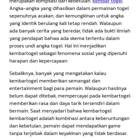
merupakan kompilasi dari kebetulan.
kembar togel
Angka-angka yang dihasilkan dalam permainan togel
sepenuhnya acakan, dan kemungkinan untuk angka
yang identik berulang kali tetap rendah. Walaupun
ada banyak cerita yang beredar, tidak ada bukti ilmiah
yang pendapat bahwa ada skema tertentu dalam
proses undi angka togel. Hal ini menjadikan
kembartogel sebagai fenomena sosial yang dipenuhi
harapan dan kepercayaan.
Sebaliknya, banyak yang mengatakan kalau
kembartogel memberikan semangat dan
entertainment bagi para pemain. Walaupun hasilnya
belum dapat ditebak, mempercayai pada kembartogel
memberikan rasa dan daya tarik tersendiri dalam
bermain. Saat menyadari bahwa kembartogel
kembartogel adalah kombinasi antara keberuntungan
dan kebetulan, pemain dapat mendapatkan game
tanpa terjebak dalam keyakinan yang tidak berdasar.