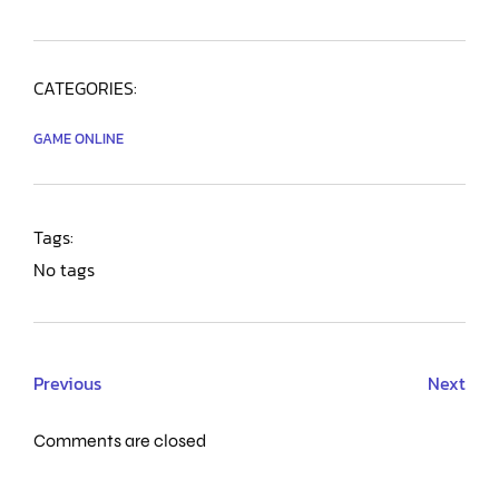
CATEGORIES:
GAME ONLINE
Tags:
No tags
Previous
Next
Comments are closed