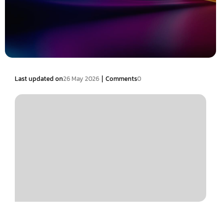
|
Last updated on
26 May 2026
Comments
0