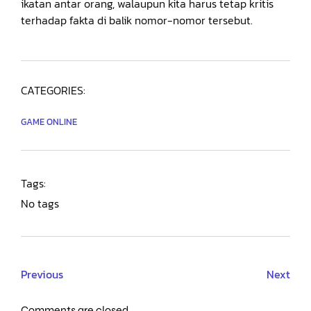
ikatan antar orang, walaupun kita harus tetap kritis
terhadap fakta di balik nomor-nomor tersebut.
CATEGORIES:
GAME ONLINE
Tags:
No tags
Previous
Next
Comments are closed