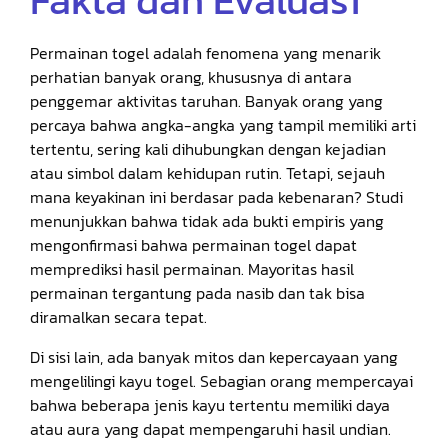
Fakta dan Evaluasi
Permainan togel adalah fenomena yang menarik
perhatian banyak orang, khususnya di antara
penggemar aktivitas taruhan. Banyak orang yang
percaya bahwa angka-angka yang tampil memiliki arti
tertentu, sering kali dihubungkan dengan kejadian
atau simbol dalam kehidupan rutin. Tetapi, sejauh
mana keyakinan ini berdasar pada kebenaran? Studi
menunjukkan bahwa tidak ada bukti empiris yang
mengonfirmasi bahwa permainan togel dapat
memprediksi hasil permainan. Mayoritas hasil
permainan tergantung pada nasib dan tak bisa
diramalkan secara tepat.
Di sisi lain, ada banyak mitos dan kepercayaan yang
mengelilingi kayu togel. Sebagian orang mempercayai
bahwa beberapa jenis kayu tertentu memiliki daya
atau aura yang dapat mempengaruhi hasil undian.