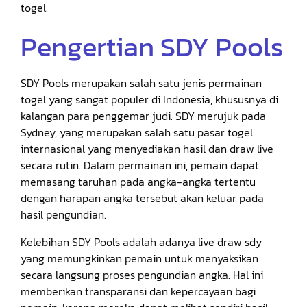
togel.
Pengertian SDY Pools
SDY Pools merupakan salah satu jenis permainan
togel yang sangat populer di Indonesia, khususnya di
kalangan para penggemar judi. SDY merujuk pada
Sydney, yang merupakan salah satu pasar togel
internasional yang menyediakan hasil dan draw live
secara rutin. Dalam permainan ini, pemain dapat
memasang taruhan pada angka-angka tertentu
dengan harapan angka tersebut akan keluar pada
hasil pengundian.
Kelebihan SDY Pools adalah adanya live draw sdy
yang memungkinkan pemain untuk menyaksikan
secara langsung proses pengundian angka. Hal ini
memberikan transparansi dan kepercayaan bagi