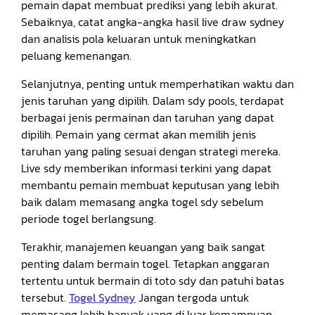
pemain dapat membuat prediksi yang lebih akurat.
Sebaiknya, catat angka-angka hasil live draw sydney
dan analisis pola keluaran untuk meningkatkan
peluang kemenangan.
Selanjutnya, penting untuk memperhatikan waktu dan
jenis taruhan yang dipilih. Dalam sdy pools, terdapat
berbagai jenis permainan dan taruhan yang dapat
dipilih. Pemain yang cermat akan memilih jenis
taruhan yang paling sesuai dengan strategi mereka.
Live sdy memberikan informasi terkini yang dapat
membantu pemain membuat keputusan yang lebih
baik dalam memasang angka togel sdy sebelum
periode togel berlangsung.
Terakhir, manajemen keuangan yang baik sangat
penting dalam bermain togel. Tetapkan anggaran
tertentu untuk bermain di toto sdy dan patuhi batas
tersebut.
Togel Sydney
Jangan tergoda untuk
memasang lebih banyak uang di luar kemampuan,