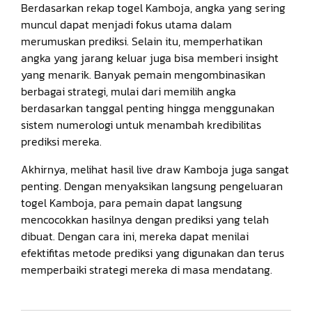
Berdasarkan rekap togel Kamboja, angka yang sering
muncul dapat menjadi fokus utama dalam
merumuskan prediksi. Selain itu, memperhatikan
angka yang jarang keluar juga bisa memberi insight
yang menarik. Banyak pemain mengombinasikan
berbagai strategi, mulai dari memilih angka
berdasarkan tanggal penting hingga menggunakan
sistem numerologi untuk menambah kredibilitas
prediksi mereka.
Akhirnya, melihat hasil live draw Kamboja juga sangat
penting. Dengan menyaksikan langsung pengeluaran
togel Kamboja, para pemain dapat langsung
mencocokkan hasilnya dengan prediksi yang telah
dibuat. Dengan cara ini, mereka dapat menilai
efektifitas metode prediksi yang digunakan dan terus
memperbaiki strategi mereka di masa mendatang.