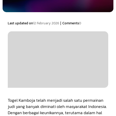
|
Last updated on
12 February 2026
Comments
0
Togel Kamboja telah menjadi salah satu permainan
judi yang banyak diminati oleh masyarakat Indonesia.
Dengan berbagai keunikannya, terutama dalam hal