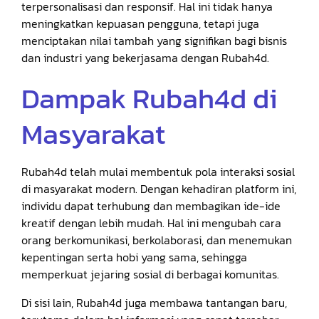
terpersonalisasi dan responsif. Hal ini tidak hanya
meningkatkan kepuasan pengguna, tetapi juga
menciptakan nilai tambah yang signifikan bagi bisnis
dan industri yang bekerjasama dengan Rubah4d.
Dampak Rubah4d di
Masyarakat
Rubah4d telah mulai membentuk pola interaksi sosial
di masyarakat modern. Dengan kehadiran platform ini,
individu dapat terhubung dan membagikan ide-ide
kreatif dengan lebih mudah. Hal ini mengubah cara
orang berkomunikasi, berkolaborasi, dan menemukan
kepentingan serta hobi yang sama, sehingga
memperkuat jejaring sosial di berbagai komunitas.
Di sisi lain, Rubah4d juga membawa tantangan baru,