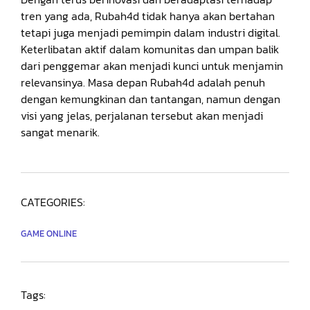
tren yang ada, Rubah4d tidak hanya akan bertahan
tetapi juga menjadi pemimpin dalam industri digital.
Keterlibatan aktif dalam komunitas dan umpan balik
dari penggemar akan menjadi kunci untuk menjamin
relevansinya. Masa depan Rubah4d adalah penuh
dengan kemungkinan dan tantangan, namun dengan
visi yang jelas, perjalanan tersebut akan menjadi
sangat menarik.
CATEGORIES:
GAME ONLINE
Tags: