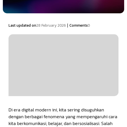
|
Last updated on
28 February 2026
Comments
0
Di era digital modern ini, kita sering disuguhkan
dengan berbagai fenomena yang mempengaruhi cara
kita berkomunikasi, belajar, dan bersosialisasi. Salah