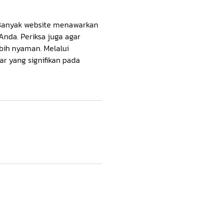
. Banyak website menawarkan
nda. Periksa juga agar
bih nyaman. Melalui
r yang signifikan pada