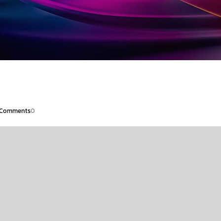
Comments
0