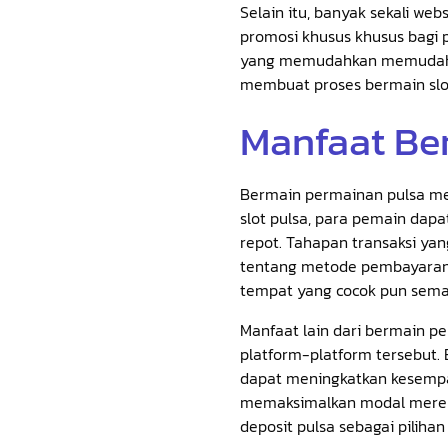
Selain itu, banyak sekali w
promosi khusus khusus bagi
yang memudahkan memudahkan
membuat proses bermain slot
Manfaat Be
Bermain permainan pulsa me
slot pulsa, para pemain dap
repot. Tahapan transaksi y
tentang metode pembayaran y
tempat yang cocok pun sema
Manfaat lain dari bermain p
platform-platform tersebut.
dapat meningkatkan kesempa
memaksimalkan modal mereka
deposit pulsa sebagai pilihan