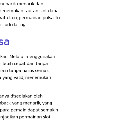
 menarik menarik dan
menemukan tautan slot dana
 lain, permainan pulsa Tri
 judi daring.
sa
akan. Melalui menggunakan
 lebih cepat dan tanpa
main tanpa harus cemas
sa yang valid, menemukan
anya disediakan oleh
hback yang menarik, yang
 para pemain dapat semakin
njadikan permainan slot