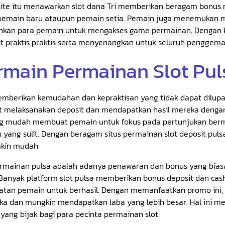
ebsite itu menawarkan slot dana Tri memberikan beragam bonus
 pemain baru ataupun pemain setia. Pemain juga menemukan 
 para pemain untuk mengakses game permainan. Dengan kata
 praktis praktis serta menyenangkan untuk seluruh penggemar
rmain Permainan Slot Pul
mberikan kemudahan dan kepraktisan yang tidak dapat dilup
at melaksanakan deposit dan mendapatkan hasil mereka dengan
ang mudah membuat pemain untuk fokus pada pertunjukan ber
ang sulit. Dengan beragam situs permainan slot deposit pul
kin mudah.
ermainan pulsa adalah adanya penawaran dan bonus yang bias
 Banyak platform slot pulsa memberikan bonus deposit dan cas
tan pemain untuk berhasil. Dengan memanfaatkan promo ini,
 dan mungkin mendapatkan laba yang lebih besar. Hal ini me
 yang bijak bagi para pecinta permainan slot.