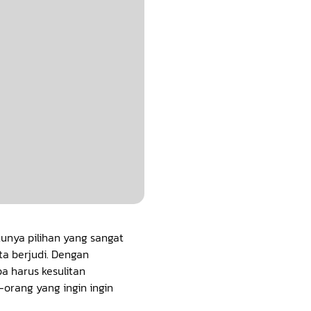
tunya pilihan yang sangat
a berjudi. Dengan
a harus kesulitan
orang yang ingin ingin