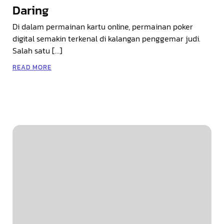
Daring
Di dalam permainan kartu online, permainan poker
digital semakin terkenal di kalangan penggemar judi.
Salah satu […]
READ MORE