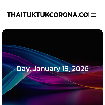
Skip
to
content
THAITUKTUKCORONA.COM
Day:
January 19, 2026