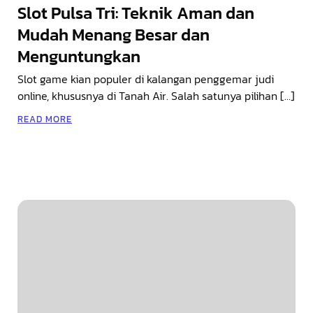
Slot Pulsa Tri: Teknik Aman dan
Mudah Menang Besar dan
Menguntungkan
Slot game kian populer di kalangan penggemar judi
online, khususnya di Tanah Air. Salah satunya pilihan […]
READ MORE