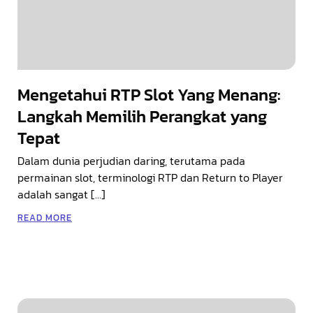
Mengetahui RTP Slot Yang Menang:
Langkah Memilih Perangkat yang
Tepat
Dalam dunia perjudian daring, terutama pada
permainan slot, terminologi RTP dan Return to Player
adalah sangat […]
READ MORE