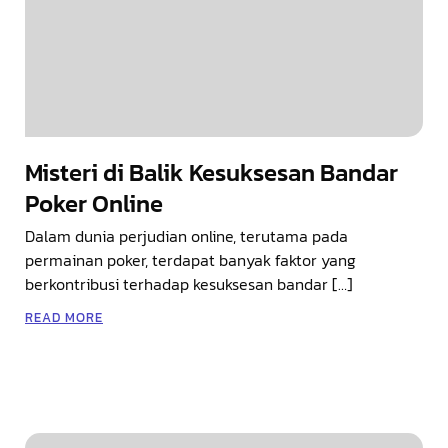
Misteri di Balik Kesuksesan Bandar
Poker Online
Dalam dunia perjudian online, terutama pada
permainan poker, terdapat banyak faktor yang
berkontribusi terhadap kesuksesan bandar […]
READ MORE