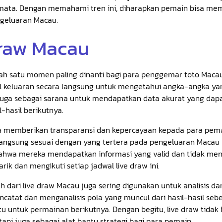
emata. Dengan memahami tren ini, diharapkan pemain bisa me
ngeluaran Macau.
Draw Macau
ah satu momen paling dinanti bagi para penggemar toto Macau
keluaran secara langsung untuk mengetahui angka-angka yang
i juga sebagai sarana untuk mendapatkan data akurat yang d
-hasil berikutnya.
ga memberikan transparansi dan kepercayaan kepada para pem
 langsung sesuai dengan yang tertera pada pengeluaran Macau r
hwa mereka mendapatkan informasi yang valid dan tidak men
ik dan mengikuti setiap jadwal live draw ini.
eh dari live draw Macau juga sering digunakan untuk analisis da
atat dan menganalisis pola yang muncul dari hasil-hasil se
u untuk permainan berikutnya. Dengan begitu, live draw tidak
api juga sebagai alat bantu strategi bagi para pemain.