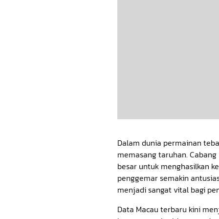
Dalam dunia permainan teba
memasang taruhan. Cabang p
besar untuk menghasilkan ke
penggemar semakin antusias 
menjadi sangat vital bagi pe
Data Macau terbaru kini men