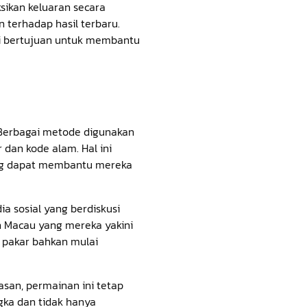
sikan keluaran secara
terhadap hasil terbaru.
ini bertujuan untuk membantu
 Berbagai metode digunakan
 dan kode alam. Hal ini
ang dapat membantu mereka
a sosial yang berdiskusi
in Macau yang mereka yakini
 pakar bahkan mulai
asan, permainan ini tetap
ka dan tidak hanya