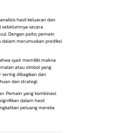
alisis hasil keluaran dan
il sebelumnya secara
ul. Dengan paito, pemain
a dalam merumuskan prediksi
bahwa syair memiliki makna
amalan atau simbol yang
r sering dibagikan dan
uan dan strategi.
kan. Pemain yang kombinasi
signifikan dalam hasil
ingkatkan peluang mereka