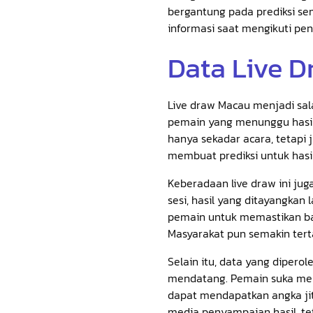
bergantung pada prediksi s
informasi saat mengikuti pe
Data Live 
Live draw Macau menjadi sal
pemain yang menunggu hasil 
hanya sekadar acara, tetap
membuat prediksi untuk hasil
Keberadaan live draw ini ju
sesi, hasil yang ditayangkan
pemain untuk memastikan ba
Masyarakat pun semakin tertar
Selain itu, data yang diperol
mendatang. Pemain suka menc
dapat mendapatkan angka jit
media penyampaian hasil, tet