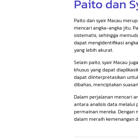
Paito dan S
Paito dan syair Macau merup
mencari angka-angka jitu. Pa
sistematis, sehingga memuda
dapat mengidentifikasi ang
yang lebih akurat.
Selain paito, syair Macau ju
khusus yang dapat diaplikas
dapat diinterpretasikan untu
dibahas, menciptakan suasan
Dalam perjalanan mencari ang
antara analisis data melalui 
permainan mereka. Dengan m
dalam meraih kemenangan di 