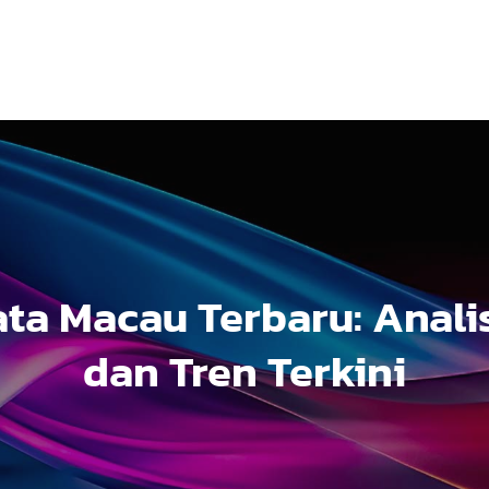
ta Macau Terbaru: Anali
dan Tren Terkini