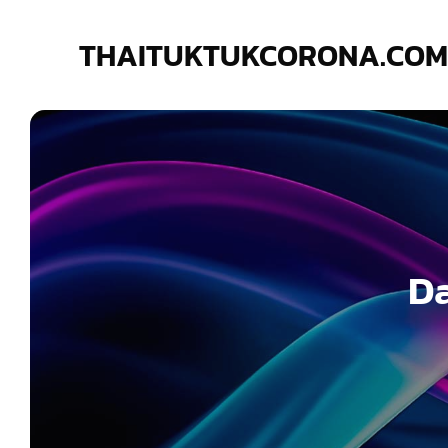
Skip
to
THAITUKTUKCORONA.COM
content
Da