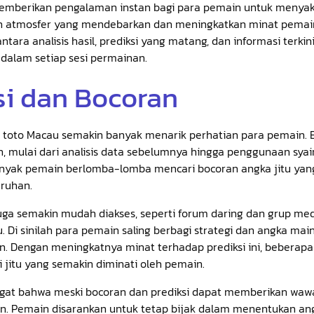
 memberikan pengalaman instan bagi para pemain untuk menyak
an atmosfer yang mendebarkan dan meningkatkan minat pemain 
tara analisis hasil, prediksi yang matang, dan informasi terk
alam setiap sesi permainan.
si dan Bocoran
tuk toto Macau semakin banyak menarik perhatian para pemain.
, mulai dari analisis data sebelumnya hingga penggunaan syair
anyak pemain berlomba-lomba mencari bocoran angka jitu y
ruhan.
ga semakin mudah diakses, seperti forum daring dan grup medi
u. Di sinilah para pemain saling berbagi strategi dan angka ma
 Dengan meningkatnya minat terhadap prediksi ini, beberapa
 jitu yang semakin diminati oleh pemain.
diingat bahwa meski bocoran dan prediksi dapat memberikan waw
. Pemain disarankan untuk tetap bijak dalam menentukan ang