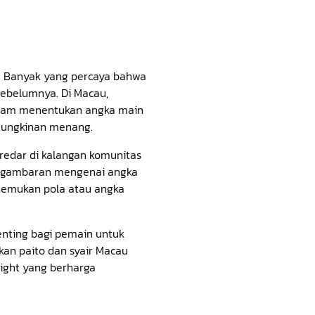
in. Banyak yang percaya bahwa
 sebelumnya. Di Macau,
alam menentukan angka main
emungkinan menang.
redar di kalangan komunitas
an gambaran mengenai angka
nemukan pola atau angka
penting bagi pemain untuk
an paito dan syair Macau
ight yang berharga