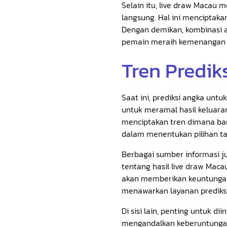
Selain itu, live draw Macau
langsung. Hal ini menciptak
Dengan demikan, kombinasi an
pemain meraih kemenangan d
Tren Predik
Saat ini, prediksi angka un
untuk meramal hasil keluaran
menciptakan tren dimana b
dalam menentukan pilihan ta
Berbagai sumber informasi ju
tentang hasil live draw Maca
akan memberikan keuntungan.
menawarkan layanan prediksi
Di sisi lain, penting untuk 
mengandalkan keberuntungan