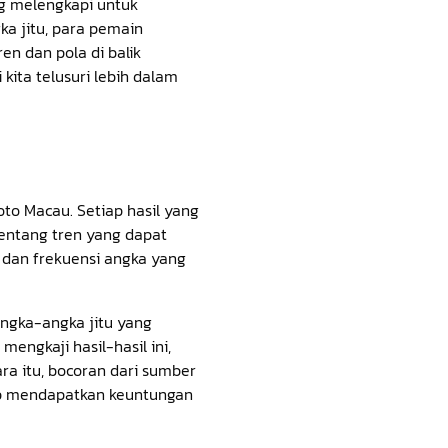
ng melengkapi untuk
ka jitu, para pemain
n dan pola di balik
kita telusuri lebih dalam
to Macau. Setiap hasil yang
entang tren yang dapat
a dan frekuensi angka yang
ngka-angka jitu yang
engkaji hasil-hasil ini,
ara itu, bocoran dari sumber
ap mendapatkan keuntungan