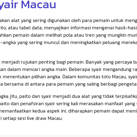
yair Macau
akan alat yang sering digunakan oleh para pemain untuk mengan
ito, atau tabel data, menyajikan informasi mengenai hasil-has
hkan pemain dalam melihat pola atau tren yang mungkin munc
ka-angka yang sering muncul dan meningkatkan peluang merek
ga menjadi rujukan penting bagi pemain. Banyak yang percaya 
ikan dalam mencari angka main. Beberapa syair mengandung r
k menentukan pilihan angka. Dalam komunitas toto Macau, syai
a bersama di antara para pemain yang saling berbagi pengetah
ka jitu, paito dan syair menjadi dua alat yang tidak terpisah
paito dan penafsiran syair sering kali merasakan manfaat yang 
emanfaatkan kedua aspek ini, diharapkan pemain dapat men
setiap sesi live draw Macau.