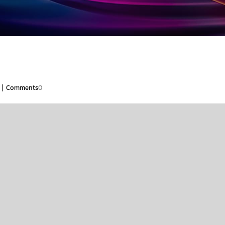
|
Comments
0