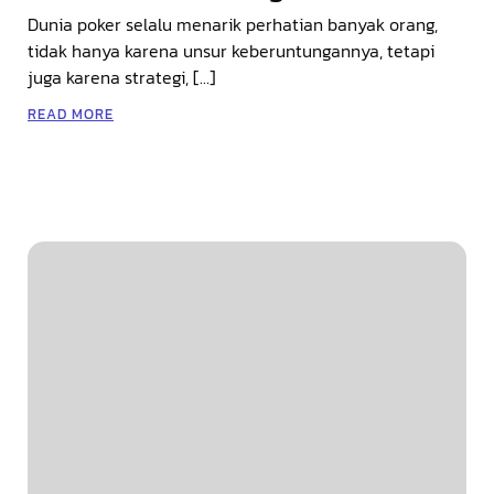
Dunia poker selalu menarik perhatian banyak orang,
tidak hanya karena unsur keberuntungannya, tetapi
juga karena strategi, […]
READ MORE