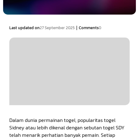
|
Last updated on
27 September 2025
Comments
0
Dalam dunia permainan togel, popularitas togel
Sidney atau lebih dikenal dengan sebutan togel SDY
telah menarik perhatian banyak pemain. Setiap