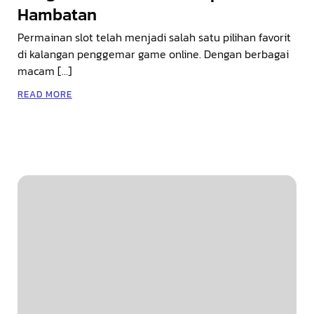
Hambatan
Permainan slot telah menjadi salah satu pilihan favorit
di kalangan penggemar game online. Dengan berbagai
macam […]
READ MORE