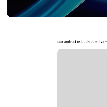
|
Last updated on
12 July 2025
Com