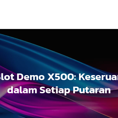
Slot Demo X500: Keserua
dalam Setiap Putaran