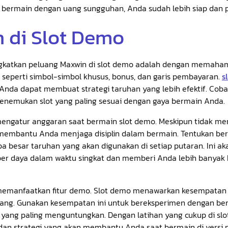
 bermain dengan uang sungguhan, Anda sudah lebih siap dan pe
 di Slot Demo
ngkatkan peluang Maxwin di slot demo adalah dengan memaha
a, seperti simbol-simbol khusus, bonus, dan garis pembayaran.
s
nda dapat membuat strategi taruhan yang lebih efektif. Cobal
enemukan slot yang paling sesuai dengan gaya bermain Anda.
mengatur anggaran saat bermain slot demo. Meskipun tidak m
membantu Anda menjaga disiplin dalam bermain. Tentukan be
pa besar taruhan yang akan digunakan di setiap putaran. Ini
er daya dalam waktu singkat dan memberi Anda lebih banyak
k memanfaatkan fitur demo. Slot demo menawarkan kesempatan
 uang. Gunakan kesempatan ini untuk bereksperimen dengan ber
ang paling menguntungkan. Dengan latihan yang cukup di slo
an strategi yang akan membantu Anda saat bermain di versi n