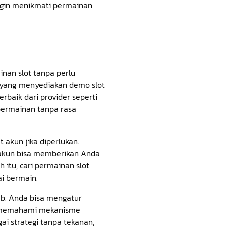
ngin menikmati permainan
an slot tanpa perlu
 yang menyediakan demo slot
rbaik dari provider seperti
 permainan tanpa rasa
akun jika diperlukan.
 akun bisa memberikan Anda
tu, cari permainan slot
ai bermain.
b. Anda bisa mengatur
k memahami mekanisme
i strategi tanpa tekanan,