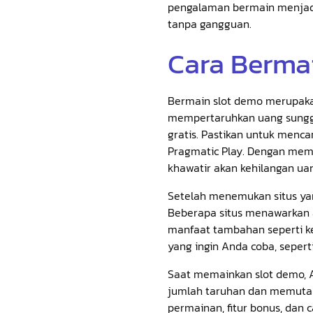
pengalaman bermain menjadi 
tanpa gangguan.
Cara Berma
Bermain slot demo merupaka
mempertaruhkan uang sunggu
gratis. Pastikan untuk menca
Pragmatic Play. Dengan memi
khawatir akan kehilangan ua
Setelah menemukan situs yan
Beberapa situs menawarkan a
manfaat tambahan seperti k
yang ingin Anda coba, sepert
Saat memainkan slot demo,
jumlah taruhan dan memuta
permainan, fitur bonus, dan