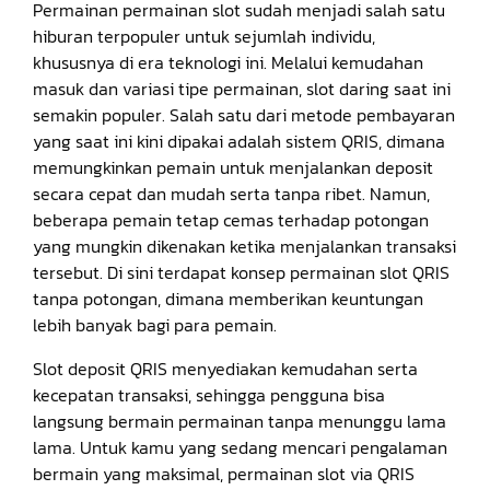
Permainan permainan slot sudah menjadi salah satu
hiburan terpopuler untuk sejumlah individu,
khususnya di era teknologi ini. Melalui kemudahan
masuk dan variasi tipe permainan, slot daring saat ini
semakin populer. Salah satu dari metode pembayaran
yang saat ini kini dipakai adalah sistem QRIS, dimana
memungkinkan pemain untuk menjalankan deposit
secara cepat dan mudah serta tanpa ribet. Namun,
beberapa pemain tetap cemas terhadap potongan
yang mungkin dikenakan ketika menjalankan transaksi
tersebut. Di sini terdapat konsep permainan slot QRIS
tanpa potongan, dimana memberikan keuntungan
lebih banyak bagi para pemain.
Slot deposit QRIS menyediakan kemudahan serta
kecepatan transaksi, sehingga pengguna bisa
langsung bermain permainan tanpa menunggu lama
lama. Untuk kamu yang sedang mencari pengalaman
bermain yang maksimal, permainan slot via QRIS