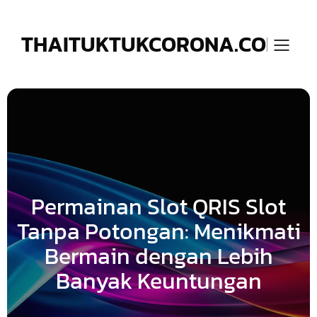
Skip
to
content
THAITUKTUKCORONA.COM
Permainan Slot QRIS Slot
Tanpa Potongan: Menikmati
Bermain dengan Lebih
Banyak Keuntungan