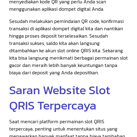
menyediakan kode QR yang perlu Anda scan
menggunakan aplikasi dompet digital Anda.
Sesudah melakukan pemindaian QR code, konfirmasi
transaksi di aplikasi dompet digital kita dan nantikan
hingga proses deposit terselesaikan. Sesudah
transaksi sukses, saldo kita akan langsung
ditambahkan ke akun slot online QRIS kita. Sekarang
kita bisa langsung menikmati berbagai permainan slot
gacor dan meraih lebih banyak keuntungan tanpa
biaya dari deposit yang Anda depositkan.
Saran Website Slot
QRIS Terpercaya
Saat mencari platform permainan slot QRIS
terpercaya, penting untuk menentukan situs yang
menawarkan banyak manfaat tanpa biaya tambahan.