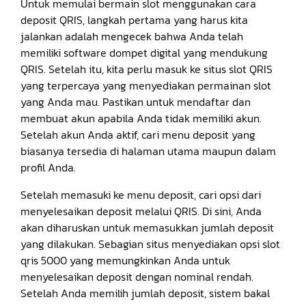
Untuk memulai bermain slot menggunakan cara
deposit QRIS, langkah pertama yang harus kita
jalankan adalah mengecek bahwa Anda telah
memiliki software dompet digital yang mendukung
QRIS. Setelah itu, kita perlu masuk ke situs slot QRIS
yang terpercaya yang menyediakan permainan slot
yang Anda mau. Pastikan untuk mendaftar dan
membuat akun apabila Anda tidak memiliki akun.
Setelah akun Anda aktif, cari menu deposit yang
biasanya tersedia di halaman utama maupun dalam
profil Anda.
Setelah memasuki ke menu deposit, cari opsi dari
menyelesaikan deposit melalui QRIS. Di sini, Anda
akan diharuskan untuk memasukkan jumlah deposit
yang dilakukan. Sebagian situs menyediakan opsi slot
qris 5000 yang memungkinkan Anda untuk
menyelesaikan deposit dengan nominal rendah.
Setelah Anda memilih jumlah deposit, sistem bakal