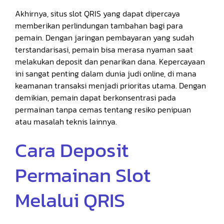
Akhirnya, situs slot QRIS yang dapat dipercaya
memberikan perlindungan tambahan bagi para
pemain. Dengan jaringan pembayaran yang sudah
terstandarisasi, pemain bisa merasa nyaman saat
melakukan deposit dan penarikan dana. Kepercayaan
ini sangat penting dalam dunia judi online, di mana
keamanan transaksi menjadi prioritas utama. Dengan
demikian, pemain dapat berkonsentrasi pada
permainan tanpa cemas tentang resiko penipuan
atau masalah teknis lainnya.
Cara Deposit
Permainan Slot
Melalui QRIS