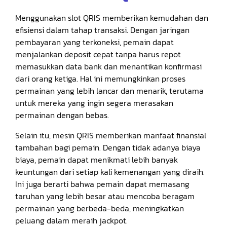
Menggunakan slot QRIS memberikan kemudahan dan
efisiensi dalam tahap transaksi. Dengan jaringan
pembayaran yang terkoneksi, pemain dapat
menjalankan deposit cepat tanpa harus repot
memasukkan data bank dan menantikan konfirmasi
dari orang ketiga. Hal ini memungkinkan proses
permainan yang lebih lancar dan menarik, terutama
untuk mereka yang ingin segera merasakan
permainan dengan bebas.
Selain itu, mesin QRIS memberikan manfaat finansial
tambahan bagi pemain. Dengan tidak adanya biaya
biaya, pemain dapat menikmati lebih banyak
keuntungan dari setiap kali kemenangan yang diraih.
Ini juga berarti bahwa pemain dapat memasang
taruhan yang lebih besar atau mencoba beragam
permainan yang berbeda-beda, meningkatkan
peluang dalam meraih jackpot.