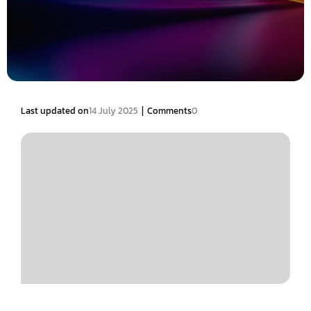
|
Last updated on
14 July 2025
Comments
0