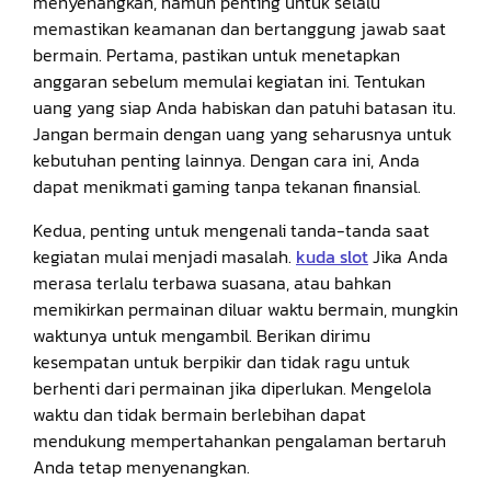
menyenangkan, namun penting untuk selalu
memastikan keamanan dan bertanggung jawab saat
bermain. Pertama, pastikan untuk menetapkan
anggaran sebelum memulai kegiatan ini. Tentukan
uang yang siap Anda habiskan dan patuhi batasan itu.
Jangan bermain dengan uang yang seharusnya untuk
kebutuhan penting lainnya. Dengan cara ini, Anda
dapat menikmati gaming tanpa tekanan finansial.
Kedua, penting untuk mengenali tanda-tanda saat
kegiatan mulai menjadi masalah.
kuda slot
Jika Anda
merasa terlalu terbawa suasana, atau bahkan
memikirkan permainan diluar waktu bermain, mungkin
waktunya untuk mengambil. Berikan dirimu
kesempatan untuk berpikir dan tidak ragu untuk
berhenti dari permainan jika diperlukan. Mengelola
waktu dan tidak bermain berlebihan dapat
mendukung mempertahankan pengalaman bertaruh
Anda tetap menyenangkan.