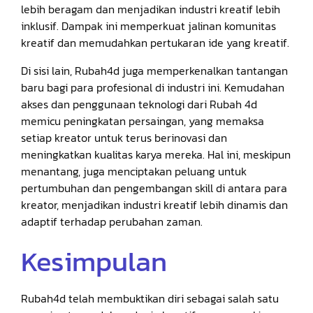
lebih beragam dan menjadikan industri kreatif lebih
inklusif. Dampak ini memperkuat jalinan komunitas
kreatif dan memudahkan pertukaran ide yang kreatif.
Di sisi lain, Rubah4d juga memperkenalkan tantangan
baru bagi para profesional di industri ini. Kemudahan
akses dan penggunaan teknologi dari Rubah 4d
memicu peningkatan persaingan, yang memaksa
setiap kreator untuk terus berinovasi dan
meningkatkan kualitas karya mereka. Hal ini, meskipun
menantang, juga menciptakan peluang untuk
pertumbuhan dan pengembangan skill di antara para
kreator, menjadikan industri kreatif lebih dinamis dan
adaptif terhadap perubahan zaman.
Kesimpulan
Rubah4d telah membuktikan diri sebagai salah satu