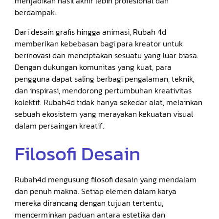
menjadikan hasil akhir lebih profesional dan
berdampak.
Dari desain grafis hingga animasi, Rubah 4d
memberikan kebebasan bagi para kreator untuk
berinovasi dan menciptakan sesuatu yang luar biasa.
Dengan dukungan komunitas yang kuat, para
pengguna dapat saling berbagi pengalaman, teknik,
dan inspirasi, mendorong pertumbuhan kreativitas
kolektif. Rubah4d tidak hanya sekedar alat, melainkan
sebuah ekosistem yang merayakan kekuatan visual
dalam persaingan kreatif.
Filosofi Desain
Rubah4d mengusung filosofi desain yang mendalam
dan penuh makna. Setiap elemen dalam karya
mereka dirancang dengan tujuan tertentu,
mencerminkan paduan antara estetika dan