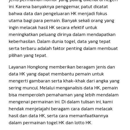
ini. Karena banyaknya penggemar, patut dicatat
bahwa data dan pengeluaran HK menjadi fokus
utama bagi para pemain. Banyak sekali orang yang
ingin melacak hasil HK secara efektif untuk
meningkatkan peluang dirinya dalam mendapatkan
keberhasilan. Dalam dunia togel, data yang tepat
serta terbaru adalah faktor penting dalam membuat
pilihan yang tepat.
Layanan Hongkong memberikan beragam jenis dan
data HK yang dapat membantu pemain untuk
mengerti gambaran serta khak-khak dari angka yang
sering muncul. Melalui menganalisis data HK, pemain
bisa memperoleh pemahaman yang lebih mendalam
mengenai permainan ini. Di dalam tulisan ini, kami
hendak menjelajahi beragam cara dalam melacak
hasil dan data HK, serta cara memanfaatkannya
dalam permainan togel HK dan lotto HK.