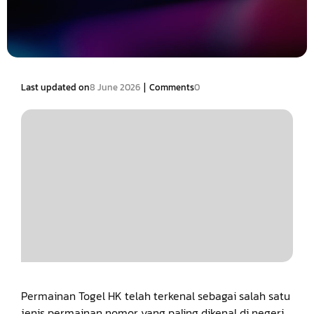
|
Last updated on
8 June 2026
Comments
0
Permainan Togel HK telah terkenal sebagai salah satu
jenis permainan nomor yang paling dikenal di negeri