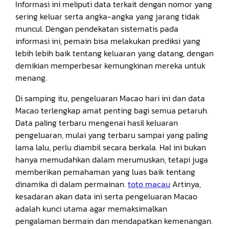
Informasi ini meliputi data terkait dengan nomor yang
sering keluar serta angka-angka yang jarang tidak
muncul. Dengan pendekatan sistematis pada
informasi ini, pemain bisa melakukan prediksi yang
lebih lebih baik tentang keluaran yang datang, dengan
demikian memperbesar kemungkinan mereka untuk
menang.
Di samping itu, pengeluaran Macao hari ini dan data
Macao terlengkap amat penting bagi semua petaruh.
Data paling terbaru mengenai hasil keluaran
pengeluaran, mulai yang terbaru sampai yang paling
lama lalu, perlu diambil secara berkala. Hal ini bukan
hanya memudahkan dalam merumuskan, tetapi juga
memberikan pemahaman yang luas baik tentang
dinamika di dalam permainan.
toto macau
Artinya,
kesadaran akan data ini serta pengeluaran Macao
adalah kunci utama agar memaksimalkan
pengalaman bermain dan mendapatkan kemenangan.