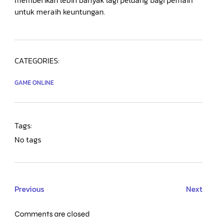
memberikan lebih banyak lagi peluang bagi pemain
untuk meraih keuntungan.
CATEGORIES:
GAME ONLINE
Tags:
No tags
Previous
Next
Comments are closed