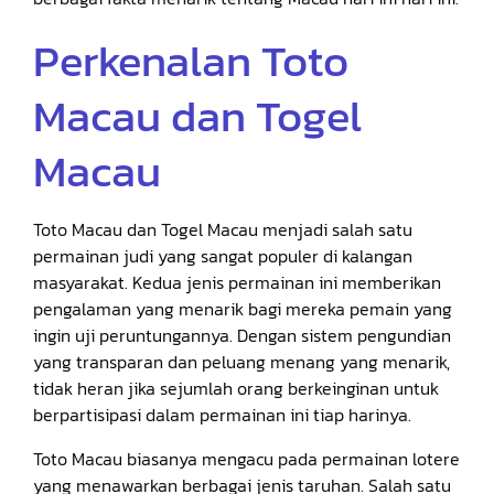
Perkenalan Toto
Macau dan Togel
Macau
Toto Macau dan Togel Macau menjadi salah satu
permainan judi yang sangat populer di kalangan
masyarakat. Kedua jenis permainan ini memberikan
pengalaman yang menarik bagi mereka pemain yang
ingin uji peruntungannya. Dengan sistem pengundian
yang transparan dan peluang menang yang menarik,
tidak heran jika sejumlah orang berkeinginan untuk
berpartisipasi dalam permainan ini tiap harinya.
Toto Macau biasanya mengacu pada permainan lotere
yang menawarkan berbagai jenis taruhan. Salah satu