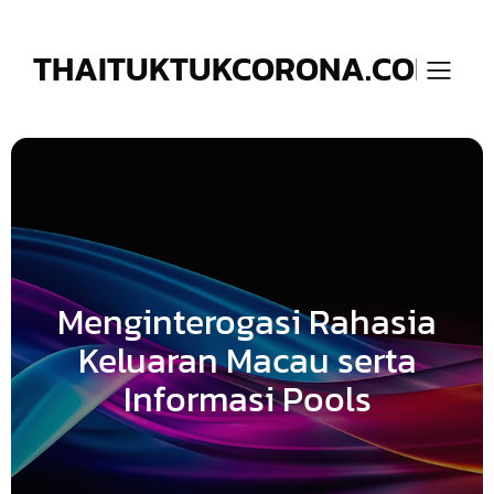
Skip
to
content
THAITUKTUKCORONA.COM
Menginterogasi Rahasia
Keluaran Macau serta
Informasi Pools