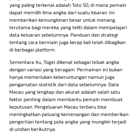
yang paling terkenal adalah Toto 5D, di mana pemain
dapat memilih lima angka dari suatu kisaran. Ini
memberikan kemungkinan besar untuk menang,
terutama bagi mereka yang teliti dalam mempelajari
data keluaran sebelumnya. Panduan dan strategi
tentang cara bermain juga kerap kali telah dibagikan
di berbagai platform.
Sementara itu, Togel dikenal sebagai tebak angka
dengan variasi yang beragam. Permainan ini bukan
hanya memerlukan keberuntungan namun juga
pengamatan statistik dari data sebelumnya. Data
Macau yang lengkap dan akurat adalah salah satu
faktor penting dalam membantu pemain membuat
keputusan. Pengeluaran Macau terbaru bisa
meningkatkan peluang kemenangan dan memberikan
pengertian tentang pola angka yang mungkin terjadi
di undian berikutnya.