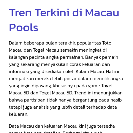
Tren Terkini di Macau
Pools
Dalam beberapa bulan terakhir, popularitas Toto
Macau dan Togel Macau semakin meningkat di
kalangan pecinta angka permainan. Banyak pemain
yang sekarang menyaksikan corak keluaran dan
informasi yang disediakan oleh Kolam Macau. Hal ini
menjadikan mereka lebih pintar dalam memilih angka
yang ingin dipasang, khususnya pada game Togel
Macau 5D dan Togel Macau 5D. Trend ini menunjukkan
bahwa partisipan tidak hanya bergantung pada nasib,
tetapi juga analisis yang lebih detail terhadap data
keluaran.
Data Macau dan keluaran Macau kini juga tersedia