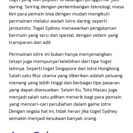
daring. Seiring dengan perkembangan teknologi, masa
kini para pemain bisa dengan mudah mengikuti
permainan melalui wadah lotre daring, seperti
jeniustoto. Togel Sydney menawarkan pengalaman
bermain yang seru dan spesial, dengan sistem yang
transparan dan adil.
Permainan lotre ini bukan hanya menyenangkan,
tetapi juga mempunyai kelebihan dari tipe togel
lainnya. Seperti togel Singapore dan lotre Hongkong.
Salah satu fitur utama yang diberikan adalah peluang
menang yang lebih tinggi dan berbagai tipe pasaran
yang dapat disesuaikan. Selain itu, Toto Macau juga
menjadi salah satu pilihan menarik bagi para pemain
yang mencari-cari perubahan dalam game lotre.
Dengan segala hal ini, tidak heran jika togel Sydney
semakin menjadi kesukaan banyak orang.