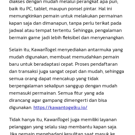
diakses dengan mudah melalui perangkat apa pun,
baik itu PC, tablet, maupun ponsel pintar. Hal ini
memungkinkan pemain untuk melakukan permainan
kapan saja dan dimanapun, tanpa perlu terikat pada
jadwal atau tempat tertentu. Sehingga, pengalaman
bermain game jadi lebih fleksibel dan menyenangkan.
Selain itu, KawanTogel menyediakan antarmuka yang
mudah digunakan, membuat memudahkan pemain
baru untuk beradaptasi cepat. Proses pendaftaran
dan transaksi juga sangat cepat dan mudah, sehingga
semua orang dapat mencakup yang tidak
berpengalaman sekalipun sanggup dengan mudah
memasuki permainan. Semua fitur yang ada
dirancang agar gampang dimengerti dan bisa
digunakan.
https://kawantogelku.io/
Tidak hanya itu, KawanTogel juga memiliki layanan
pelanggan yang selalu siap membantu kapan saja.
Jika pemain menghadapi kesulitan saat masuk ke