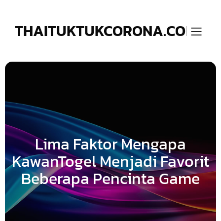
Skip
to
content
THAITUKTUKCORONA.COM
Lima Faktor Mengapa
KawanTogel Menjadi Favorit
Beberapa Pencinta Game