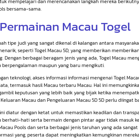
ntuk mempelajari dan merencanakan langkah mereka berikutnya. 
ols bersama-sama.
 Permainan Macau Togel
h tipe judi yang sangat dikenal di kalangan antara masyarak
menarik, seperti Togel Macau 5D, yang memberikan memberika
g. Dengan berbagai beragam jenis yang ada, Togel Macau men
ah berpengalaman maupun yang baru mengikuti.
an teknologi, akses informasi informasi mengenai Togel Mac
ta, termasuk hasil Macau terbaru Macau. Hal ini memungkink
ambil keputusan yang lebih baik yang bijak ketika menempatka
Keluaran Macau dan Pengeluaran Macau 5D 5D perlu diingat ba
ni diatur dengan ketat untuk memastikan keadilan dan transpa
u berhati-hati serta bermain dengan pintar agar tidak masuk k
Macau Pools dan serta berbagai jenis taruhan yang ada sangat k
formasi yang, peserta dapat meningkatkan kemungkinan mereka