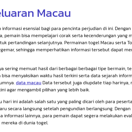
eluaran Macau
informasi esensial bagi para pencinta perjudian di ini. Deng
da, pemain bisa mempelajari corak serta kecenderungan yan
k pertandingan selanjutnya. Permainan togel Macau serta Tot
gemar, sehingga memperhatikan informasi tersebut dapat m
a sering memuat hasil dari berbagai berbagai tipe bermain, t
bisa menyaksikan waktu hasil terkini serta data sejarah info
elumnya.
data macau
Data tersebut juga diupdate tiap harinya
ini agar mengambil pilihan yang lebih baik.
 hari ini adalah salah satu yang paling dicari oleh para peserta
aru secara langsung setelah pengundian berlangsung. Dengan
a informasi lainnya, para pemain dapat segera melakukan eval
ereka di dunia togel.