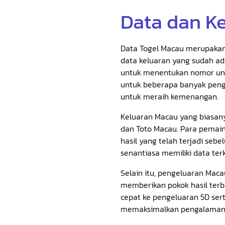
Data dan K
Data Togel Macau merupakan 
data keluaran yang sudah a
untuk menentukan nomor untu
untuk beberapa banyak peng
untuk meraih kemenangan.
Keluaran Macau yang biasany
dan Toto Macau. Para pemain 
hasil yang telah terjadi seb
senantiasa memiliki data terk
Selain itu, pengeluaran Macau
memberikan pokok hasil terb
cepat ke pengeluaran 5D sert
memaksimalkan pengalaman m