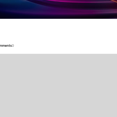
mments
0