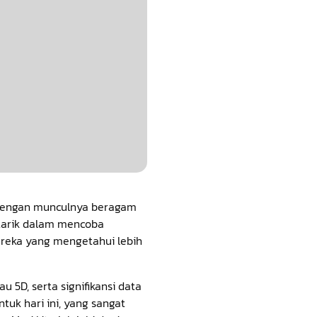
a dengan munculnya beragam
rtarik dalam mencoba
ereka yang mengetahui lebih
 5D, serta signifikansi data
uk hari ini, yang sangat