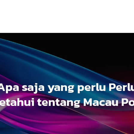
Apa saja yang perlu Perl
etahui tentang Macau P