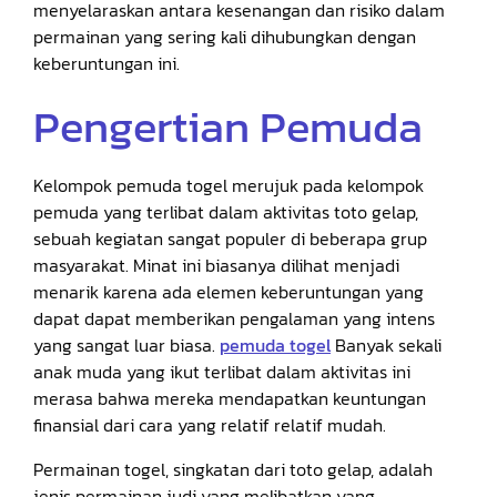
menyelaraskan antara kesenangan dan risiko dalam
permainan yang sering kali dihubungkan dengan
keberuntungan ini.
Pengertian Pemuda
Kelompok pemuda togel merujuk pada kelompok
pemuda yang terlibat dalam aktivitas toto gelap,
sebuah kegiatan sangat populer di beberapa grup
masyarakat. Minat ini biasanya dilihat menjadi
menarik karena ada elemen keberuntungan yang
dapat dapat memberikan pengalaman yang intens
yang sangat luar biasa.
pemuda togel
Banyak sekali
anak muda yang ikut terlibat dalam aktivitas ini
merasa bahwa mereka mendapatkan keuntungan
finansial dari cara yang relatif relatif mudah.
Permainan togel, singkatan dari toto gelap, adalah
jenis permainan judi yang melibatkan yang