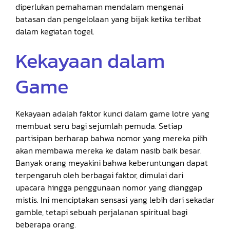
diperlukan pemahaman mendalam mengenai
batasan dan pengelolaan yang bijak ketika terlibat
dalam kegiatan togel.
Kekayaan dalam
Game
Kekayaan adalah faktor kunci dalam game lotre yang
membuat seru bagi sejumlah pemuda. Setiap
partisipan berharap bahwa nomor yang mereka pilih
akan membawa mereka ke dalam nasib baik besar.
Banyak orang meyakini bahwa keberuntungan dapat
terpengaruh oleh berbagai faktor, dimulai dari
upacara hingga penggunaan nomor yang dianggap
mistis. Ini menciptakan sensasi yang lebih dari sekadar
gamble, tetapi sebuah perjalanan spiritual bagi
beberapa orang.