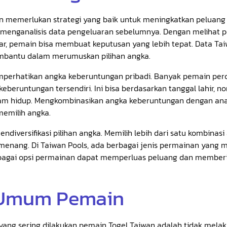
an memerlukan strategi yang baik untuk meningkatkan peluang
menganalisis data pengeluaran sebelumnya. Dengan melihat p
ar, pemain bisa membuat keputusan yang lebih tepat. Data Ta
mbantu dalam merumuskan pilihan angka.
emperhatikan angka keberuntungan pribadi. Banyak pemain pe
eberuntungan tersendiri. Ini bisa berdasarkan tanggal lahir, 
lam hidup. Mengkombinasikan angka keberuntungan dengan ana
emilih angka.
ndiversifikasi pilihan angka. Memilih lebih dari satu kombina
enang. Di Taiwan Pools, ada berbagai jenis permainan yang
bagai opsi permainan dapat memperluas peluang dan member
 Umum Pemain
ang sering dilakukan pemain Togel Taiwan adalah tidak melaku