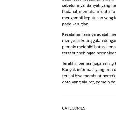
sebelumnya. Banyak yang han
Padahal, memahami data Tai
mengambil keputusan yang le
pada kerugian.
Kesalahan lainnya adalah me
mengejar ketinggalan denga
pemain melebihi batas kemam
tersebut sehingga permaina
Terakhir, pemain juga sering
Banyak informasi yang bisa 
terkini bisa membuat pemain
data yang akurat, pemain da
CATEGORIES: