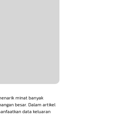
 menarik minat banyak
ngan besar. Dalam artikel
manfaatkan data keluaran