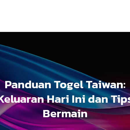
Panduan Togel Taiwan:
Keluaran Hari Ini dan Tip
Bermain