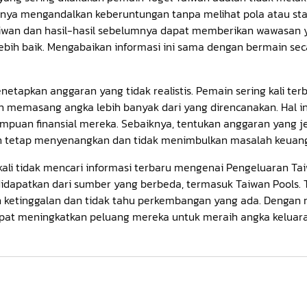
ya mengandalkan keberuntungan tanpa melihat pola atau stat
wan dan hasil-hasil sebelumnya dapat memberikan wawasan 
bih baik. Mengabaikan informasi ini sama dengan bermain sec
netapkan anggaran yang tidak realistis. Pemain sering kali t
n memasang angka lebih banyak dari yang direncanakan. Hal 
puan finansial mereka. Sebaiknya, tentukan anggaran yang je
n tetap menyenangkan dan tidak menimbulkan masalah keuan
 kali tidak mencari informasi terbaru mengenai Pengeluaran Ta
didapatkan dari sumber yang berbeda, termasuk Taiwan Pools.
 ketinggalan dan tidak tahu perkembangan yang ada. Dengan m
pat meningkatkan peluang mereka untuk meraih angka keluara