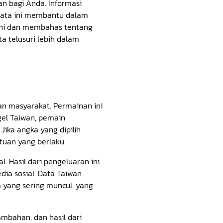
n bagi Anda. Informasi
 data ini membantu dalam
 ini dan membahas tentang
a telusuri lebih dalam
an masyarakat. Permainan ini
gel Taiwan, pemain
Jika angka yang dipilih
tuan yang berlaku.
. Hasil dari pengeluaran ini
ia sosial. Data Taiwan
 yang sering muncul, yang
mbahan, dan hasil dari