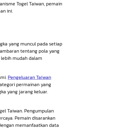
anisme Togel Taiwan, pemain
n ini.
ngka yang muncul pada setiap
 gambaran tentang pola yang
a lebih mudah dalam
smi.
Pengeluaran Taiwan
 kategori permainan yang
ka yang jarang keluar.
Togel Taiwan. Pengumpulan
ercaya. Pemain disarankan
. Dengan memanfaatkan data