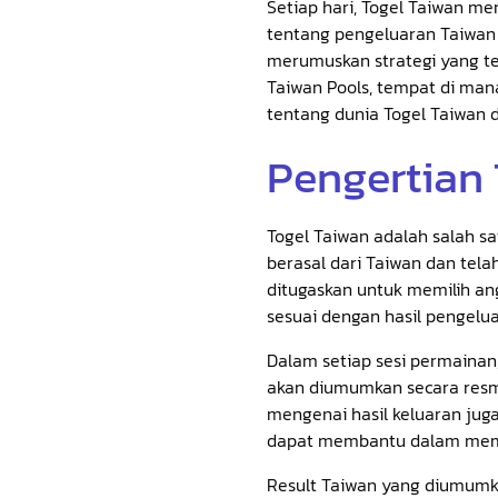
Setiap hari, Togel Taiwan m
tentang pengeluaran Taiwan 
merumuskan strategi yang t
Taiwan Pools, tempat di man
tentang dunia Togel Taiwan 
Pengertian 
Togel Taiwan adalah salah s
berasal dari Taiwan dan tel
ditugaskan untuk memilih ang
sesuai dengan hasil pengelu
Dalam setiap sesi permainan,
akan diumumkan secara resmi
mengenai hasil keluaran jug
dapat membantu dalam memil
Result Taiwan yang diumumka