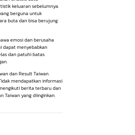
istik keluaran sebelumnya.
yang berguna untuk
ara buta dan bisa berujung
erbawa emosi dan berusaha
ini dapat menyebabkan
las dan patuhi batas
gan.
iwan dan Result Taiwan.
 Tidak mendapatkan informasi
engikuti berita terbaru dan
n Taiwan yang diinginkan.