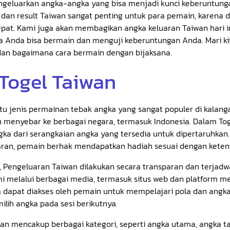
engeluarkan angka-angka yang bisa menjadi kunci keberuntunga
dan result Taiwan sangat penting untuk para pemain, karena
epat. Kami juga akan membagikan angka keluaran Taiwan hari
a Anda bisa bermain dan menguji keberuntungan Anda. Mari kit
dan bagaimana cara bermain dengan bijaksana.
Togel Taiwan
atu jenis permainan tebak angka yang sangat populer di kalang
ah menyebar ke berbagai negara, termasuk Indonesia. Dalam To
ka dari serangkaian angka yang tersedia untuk dipertaruhkan. 
aran, pemain berhak mendapatkan hadiah sesuai dengan keten
 Pengeluaran Taiwan dilakukan secara transparan dan terjadwal
 melalui berbagai media, termasuk situs web dan platform med
a dapat diakses oleh pemain untuk mempelajari pola dan angka
ih angka pada sesi berikutnya.
n mencakup berbagai kategori, seperti angka utama, angka ta