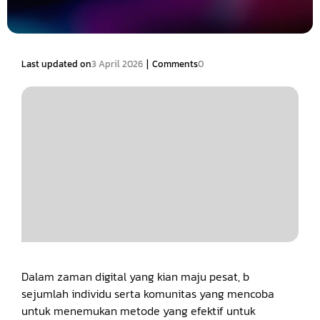
|
Last updated on
3 April 2026
Comments
0
Dalam zaman digital yang kian maju pesat, b
sejumlah individu serta komunitas yang mencoba
untuk menemukan metode yang efektif untuk