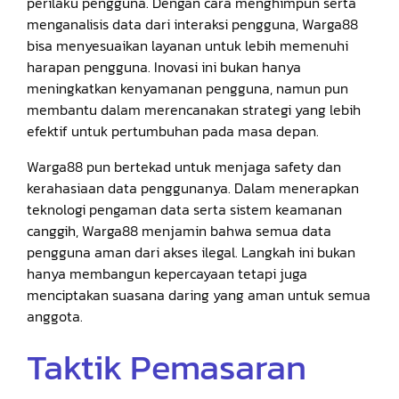
perilaku pengguna. Dengan cara menghimpun serta
menganalisis data dari interaksi pengguna, Warga88
bisa menyesuaikan layanan untuk lebih memenuhi
harapan pengguna. Inovasi ini bukan hanya
meningkatkan kenyamanan pengguna, namun pun
membantu dalam merencanakan strategi yang lebih
efektif untuk pertumbuhan pada masa depan.
Warga88 pun bertekad untuk menjaga safety dan
kerahasiaan data penggunanya. Dalam menerapkan
teknologi pengaman data serta sistem keamanan
canggih, Warga88 menjamin bahwa semua data
pengguna aman dari akses ilegal. Langkah ini bukan
hanya membangun kepercayaan tetapi juga
menciptakan suasana daring yang aman untuk semua
anggota.
Taktik Pemasaran