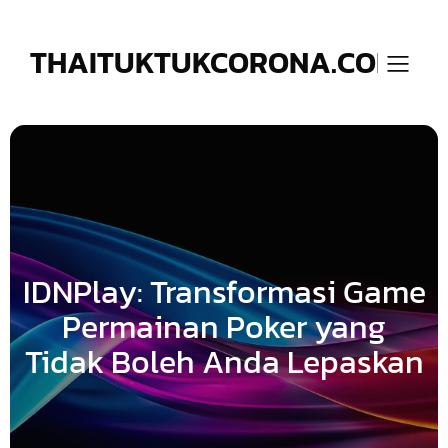
Skip
to
content
THAITUKTUKCORONA.COM
IDNPlay: Transformasi Game
Permainan Poker yang
Tidak Boleh Anda Lepaskan