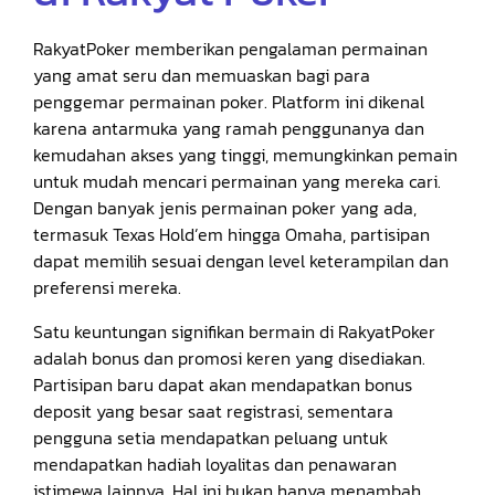
RakyatPoker memberikan pengalaman permainan
yang amat seru dan memuaskan bagi para
penggemar permainan poker. Platform ini dikenal
karena antarmuka yang ramah penggunanya dan
kemudahan akses yang tinggi, memungkinkan pemain
untuk mudah mencari permainan yang mereka cari.
Dengan banyak jenis permainan poker yang ada,
termasuk Texas Hold’em hingga Omaha, partisipan
dapat memilih sesuai dengan level keterampilan dan
preferensi mereka.
Satu keuntungan signifikan bermain di RakyatPoker
adalah bonus dan promosi keren yang disediakan.
Partisipan baru dapat akan mendapatkan bonus
deposit yang besar saat registrasi, sementara
pengguna setia mendapatkan peluang untuk
mendapatkan hadiah loyalitas dan penawaran
istimewa lainnya. Hal ini bukan hanya menambah