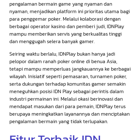
pengalaman bermain game yang nyaman dan
nyaman, menjadikan platform ini prioritas utama bagi
para penggemar poker. Melalui kolaborasi dengan
berbagai operator kasino dan pemberi judi, IDNPlay
mampu memberikan servis yang berkualitas tinggi
dan menggugah selera banyak gamer.
Seiring waktu berlalu, IDNPlay bukan hanya jadi
pelopor dalam ranah poker online di benua Asia,
tetapi mampu memperluas jangkauannya ke berbagai
wilayah. Inisiatif seperti pemasaran, turnamen poker,
serta dukungan terhadap komunitas gamer semakin
meneguhkan posisi IDN Play sebagai perintis dalam
industri permainan ini. Melalui okasi berinovasi dan
mendapat masukan dari para pemain, IDNPlay terus
berupaya meningkatkan layanannya dan menciptakan
pengalaman bermain yang tidak terlupakan.
Fitur Terbaik IDN