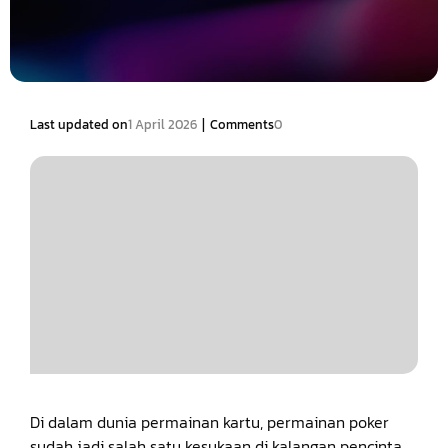
|
Last updated on
1 April 2026
Comments
0
Di dalam dunia permainan kartu, permainan poker
sudah jadi salah satu kesukaan di kalangan pencinta