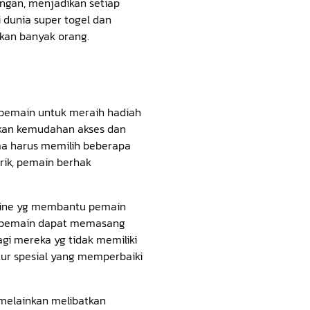
angan, menjadikan setiap
 dunia super togel dan
kan banyak orang.
pemain untuk meraih hadiah
abkan kemudahan akses dan
a harus memilih beberapa
rik, pemain berhak
online yg membantu pemain
te, pemain dapat memasang
i mereka yg tidak memiliki
itur spesial yang memperbaiki
melainkan melibatkan