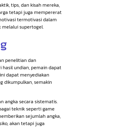
tik, tips, dan kisah mereka,
harga tetapi juga mempererat
otivasi termotivasi dalam
melalui supertogel.
ng
n penelitian dan
i hasil undian, pemain dapat
 ini dapat menyediakan
ng dikumpulkan, semakin
 angka secara sistematis.
agai teknik seperti game
memberikan sejumlah angka,
ko, akan tetapi juga