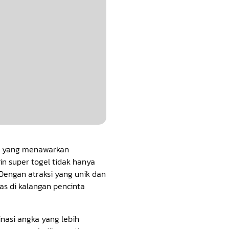
er yang menawarkan
n super togel tidak hanya
Dengan atraksi yang unik dan
as di kalangan pencinta
nasi angka yang lebih