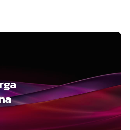
rga
na