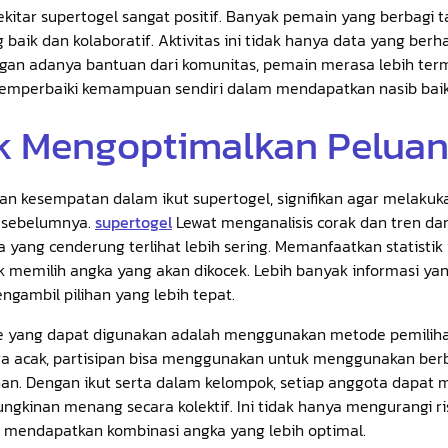
ekitar supertogel sangat positif. Banyak pemain yang berbagi tak
baik dan kolaboratif. Aktivitas ini tidak hanya data yang ber
an adanya bantuan dari komunitas, pemain merasa lebih term
emperbaiki kemampuan sendiri dalam mendapatkan nasib baik 
uk Mengoptimalkan Pelua
 kesempatan dalam ikut supertogel, signifikan agar melakuka
 sebelumnya.
supertogel
Lewat menganalisis corak dan tren dar
 yang cenderung terlihat lebih sering. Memanfaatkan statistik
memilih angka yang akan dikocek. Lebih banyak informasi ya
gambil pilihan yang lebih tepat.
e yang dapat digunakan adalah menggunakan metode pemilihan
ara acak, partisipan bisa menggunakan untuk menggunakan berb
an. Dengan ikut serta dalam kelompok, setiap anggota dapat 
kinan menang secara kolektif. Ini tidak hanya mengurangi risi
endapatkan kombinasi angka yang lebih optimal.