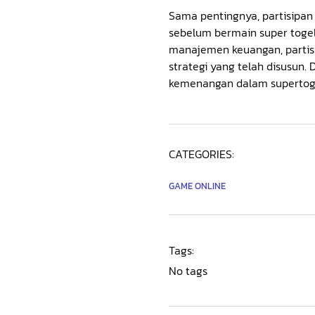
Sama pentingnya, partisipan
sebelum bermain super togel
manajemen keuangan, partis
strategi yang telah disusun
kemenangan dalam supertoge
CATEGORIES:
GAME ONLINE
Tags:
No tags