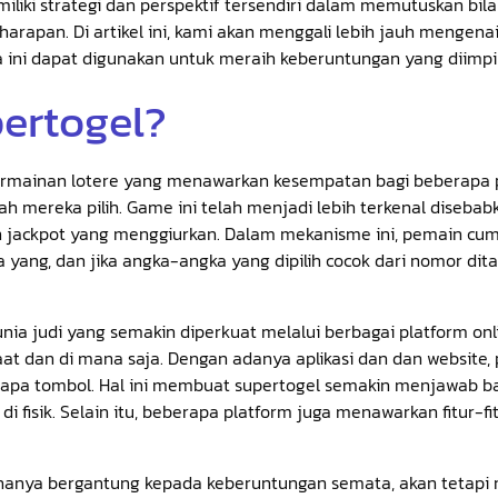
liki strategi dan perspektif tersendiri dalam memutuskan bil
apan. Di artikel ini, kami akan menggali lebih jauh mengenai
ini dapat digunakan untuk meraih keberuntungan yang diimpi
ertogel?
ermainan lotere yang menawarkan kesempatan bagi beberapa 
ah mereka pilih. Game ini telah menjadi lebih terkenal diseb
jackpot yang menggiurkan. Dalam mekanisme ini, pemain cum
yang, dan jika angka-angka yang dipilih cocok dari nomor dita
unia judi yang semakin diperkuat melalui berbagai platform 
 saat dan di mana saja. Dengan adanya aplikasi dan dan websi
pa tombol. Hal ini membuat supertogel semakin menjawab bag
i fisik. Selain itu, beberapa platform juga menawarkan fitur-f
 hanya bergantung kepada keberuntungan semata, akan tetapi 