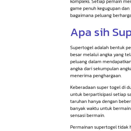
kompleks. Setiap pemain memi
game penuh kegugupan dan har
bagaimana peluang berharga 
Apa sih Sup
Supertogel adalah bentuk p
besar melalui angka yang tel
peluang dalam mendapatkan 
angka dari sekumpulan angka 
menerima penghargaan.
Keberadaan super togel di d
untuk berpartisipasi setiap
taruhan hanya dengan bebera
banyak waktu untuk bermain d
sensasi bermain.
Permainan supertogel tidak