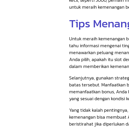
kecil, seperti 5000, pemain 
untuk meraih kemenangan bes
Tips Menang
Untuk meraih kemenangan besa
tahu informasi mengenai tin
menawarkan peluang menang y
Anda pilih, apakah itu slot d
dalam memberikan kemenan
Selanjutnya, gunakan strate
batas tersebut. Manfaatkan b
memanfaatkan bonus, Anda b
yang sesuai dengan kondisi ke
Yang tidak kalah pentingnya
kemenangan bisa membuat An
beristirahat jika diperlukan