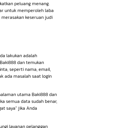
gkatkan peluang menang.
sar untuk memperoleh laba
 merasakan keseruan judi
nda lakukan adalah
i Baki888 dan temukan
nta, seperti nama, email,
k ada masalah saat login
e halaman utama Baki888 dan
ika semua data sudah benar,
at saya" jika Anda
bungi layanan pelanggan