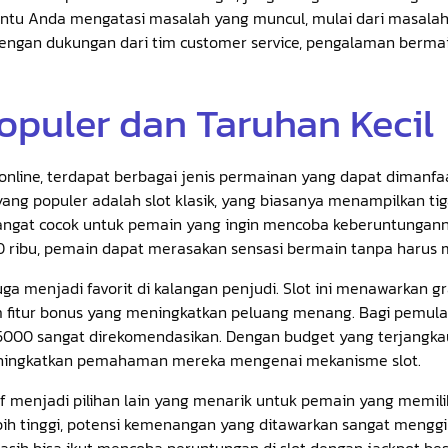
ntu Anda mengatasi masalah yang muncul, mulai dari masalah
ngan dukungan dari tim customer service, pengalaman bermai
Populer dan Taruhan Kecil
online, terdapat berbagai jenis permainan yang dapat dimanf
 yang populer adalah slot klasik, yang biasanya menampilkan t
 sangat cocok untuk pemain yang ingin mencoba keberuntungann
0 ribu, pemain dapat merasakan sensasi bermain tanpa harus
o juga menjadi favorit di kalangan penjudi. Slot ini menawarkan g
fitur bonus yang meningkatkan peluang menang. Bagi pemula,
t 5000 sangat direkomendasikan. Dengan budget yang terjangk
ningkatkan pemahaman mereka mengenai mekanisme slot.
sif menjadi pilihan lain yang menarik untuk pemain yang memili
ih tinggi, potensi kemenangan yang ditawarkan sangat menggi