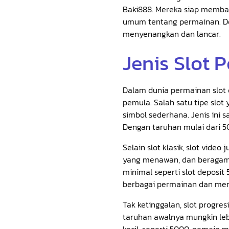
Baki888. Mereka siap memba
umum tentang permainan. De
menyenangkan dan lancar.
Jenis Slot 
Dalam dunia permainan slot 
pemula. Salah satu tipe slot
simbol sederhana. Jenis ini
Dengan taruhan mulai dari 5
Selain slot klasik, slot vide
yang menawan, dan beragam 
minimal seperti slot deposi
berbagai permainan dan me
Tak ketinggalan, slot progre
taruhan awalnya mungkin leb