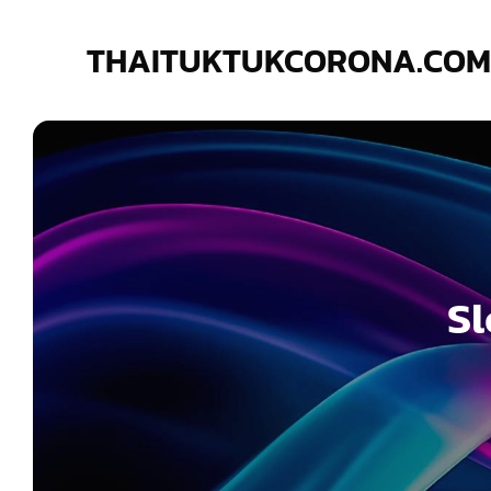
Skip
to
THAITUKTUKCORONA.COM
content
Sl