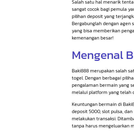
Salah satu hal menarik tent
sangat cocok bagi pemula y
pilihan deposit yang terjangk
Bergabunglah dengan agen slo
yang bisa memberikan penga
kemenangan besar!
Mengenal B
Baki888 merupakan salah sat
togel. Dengan berbagai pilih
pengalaman bermain yang s
melalui platform yang telah
Keuntungan bermain di Baki88
deposit 5000, slot pulsa, dan
melakukan transaksi. Ditamb
tanpa harus mengeluarkan m