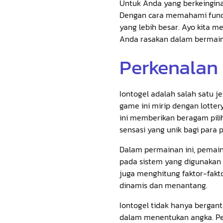
Untuk Anda yang berkeinginan 
Dengan cara memahami fund
yang lebih besar. Ayo kita 
Anda rasakan dalam bermain
Perkenalan 
Iontogel adalah salah satu 
game ini mirip dengan lotte
ini memberikan beragam pil
sensasi yang unik bagi para 
Dalam permainan ini, pemain 
pada sistem yang digunakan 
juga menghitung faktor-fakt
dinamis dan menantang.
Iontogel tidak hanya bergan
dalam menentukan angka. Pe