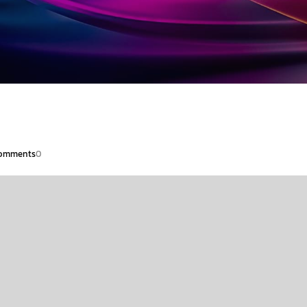
omments
0