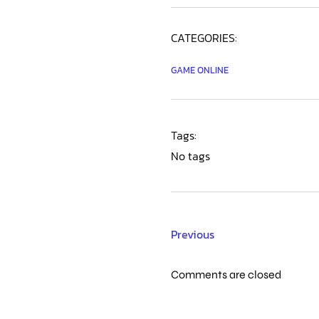
CATEGORIES:
GAME ONLINE
Tags:
No tags
Previous
Comments are closed