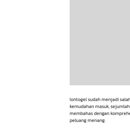
Iontogel sudah menjadi salah
kemudahan masuk, sejumlah p
membahas dengan komprehens
peluang menang.