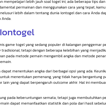
mempelajari lebih jauh soal togel ini, ada beberapa tips dan t
amental permainan dan menggunakan cara yang tepat, kamu 
menelusuri lebih dalam tentang dunia iontogel dan cara Anda 
 Anda.
Iontogel
jenis game togel yang sedang populer di kalangan penggemar 
ry tradisional, tetapi dengan beberapa kelebihan yang menjadi
ihan pada metode pemain mengambil angka dan metode penar
pemain.
dapat menentukan angka dari berbagai opsi yang ada. Keunikan
untuk menentukan pemenang, yang tidak hanya bergantung pad
or lain yang dapat berpengaruh outcome akhir. Hal ini membu
tung pada keberuntungan semata, tetapi juga membutuhkan pe
main dapat memanfaatkan statistik dan pola dari hasil sebe