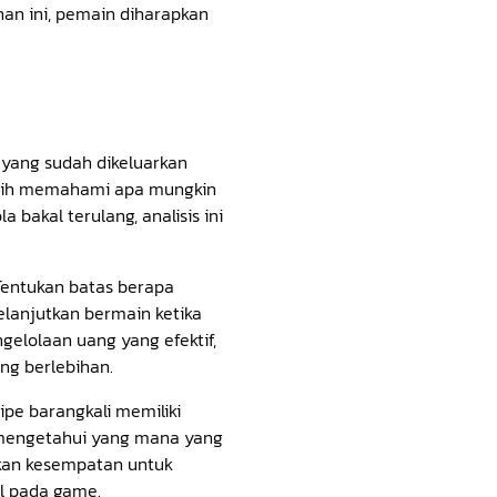
n ini, pemain diharapkan
l yang sudah dikeluarkan
lebih memahami apa mungkin
bakal terulang, analisis ini
 Tentukan batas berapa
elanjutkan bermain ketika
gelolaan uang yang efektif,
ng berlebihan.
pe barangkali memiliki
 mengetahui yang mana yang
ikan kesempatan untuk
l pada game.