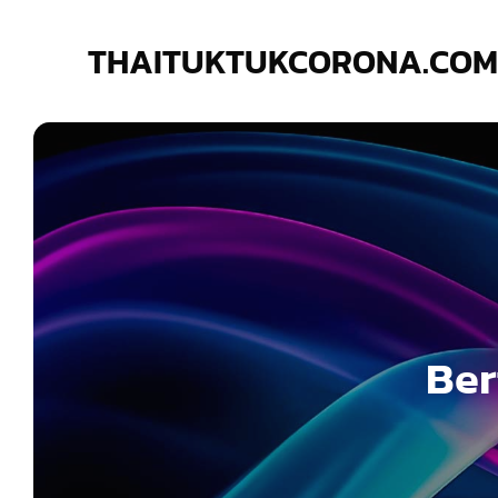
Skip
to
THAITUKTUKCORONA.COM
content
Ber