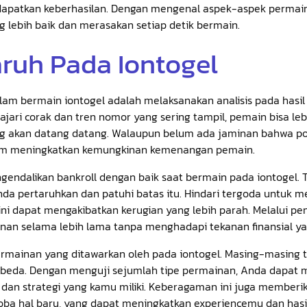
patkan keberhasilan. Dengan mengenal aspek-aspek permaina
g lebih baik dan merasakan setiap detik bermain.
aruh Pada Iontogel
dalam bermain iontogel adalah melaksanakan analisis pada hasi
jari corak dan tren nomor yang sering tampil, pemain bisa 
ng akan datang datang. Walaupun belum ada jaminan bahwa pola 
m meningkatkan kemungkinan kemenangan pemain.
ngendalikan bankroll dengan baik saat bermain pada iontogel.
a pertaruhkan dan patuhi batas itu. Hindari tergoda untuk m
ni dapat mengakibatkan kerugian yang lebih parah. Melalui pen
an selama lebih lama tanpa menghadapi tekanan finansial ya
ermainan yang ditawarkan oleh pada iontogel. Masing-masing ti
rbeda. Dengan menguji sejumlah tipe permainan, Anda dapat
 dan strategi yang kamu miliki. Keberagaman ini juga member
ba hal baru, yang dapat meningkatkan experiencemu dan hasi