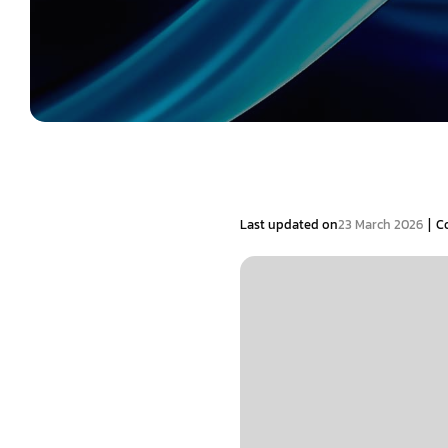
|
Last updated on
23 March 2026
C