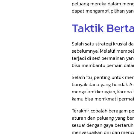
peluang mereka dalam menda
dapat mengambil pilihan yan
Taktik Bert
Salah satu strategi krusial 
sebelumnya. Melalui mempela
terjadi di sesi permainan ya
bisa membantu pemain dala
Selain itu, penting untuk me
banyak dana yang hendak And
mengalami kerugian, karena i
kamu bisa menikmati permain
Terakhir, cobalah beragam p
aturan dan peluang yang be
sesuai dengan gaya bertaruh
menyesuaikan diri dan menco