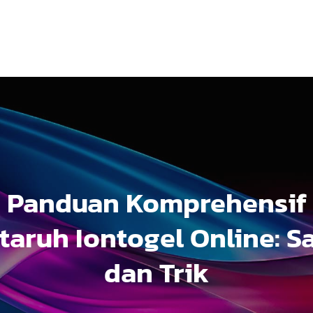
Panduan Komprehensif
taruh Iontogel Online: S
dan Trik