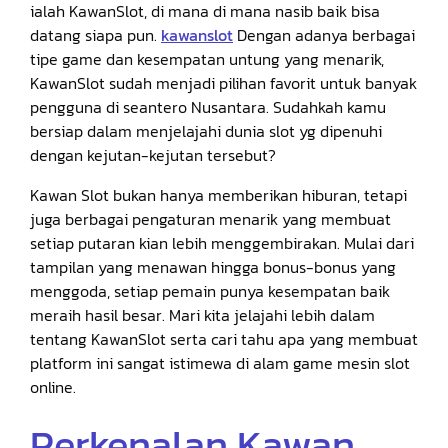
ialah KawanSlot, di mana di mana nasib baik bisa
datang siapa pun.
kawanslot
Dengan adanya berbagai
tipe game dan kesempatan untung yang menarik,
KawanSlot sudah menjadi pilihan favorit untuk banyak
pengguna di seantero Nusantara. Sudahkah kamu
bersiap dalam menjelajahi dunia slot yg dipenuhi
dengan kejutan-kejutan tersebut?
Kawan Slot bukan hanya memberikan hiburan, tetapi
juga berbagai pengaturan menarik yang membuat
setiap putaran kian lebih menggembirakan. Mulai dari
tampilan yang menawan hingga bonus-bonus yang
menggoda, setiap pemain punya kesempatan baik
meraih hasil besar. Mari kita jelajahi lebih dalam
tentang KawanSlot serta cari tahu apa yang membuat
platform ini sangat istimewa di alam game mesin slot
online.
Perkenalan Kawan