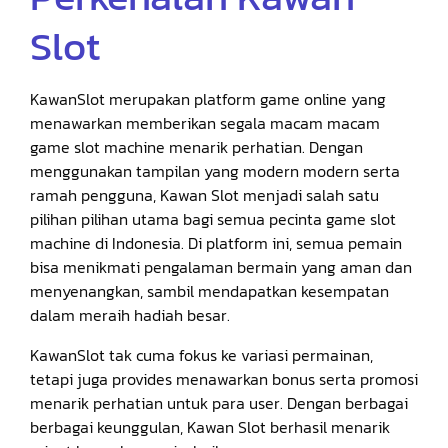
Slot
KawanSlot merupakan platform game online yang
menawarkan memberikan segala macam macam
game slot machine menarik perhatian. Dengan
menggunakan tampilan yang modern modern serta
ramah pengguna, Kawan Slot menjadi salah satu
pilihan pilihan utama bagi semua pecinta game slot
machine di Indonesia. Di platform ini, semua pemain
bisa menikmati pengalaman bermain yang aman dan
menyenangkan, sambil mendapatkan kesempatan
dalam meraih hadiah besar.
KawanSlot tak cuma fokus ke variasi permainan,
tetapi juga provides menawarkan bonus serta promosi
menarik perhatian untuk para user. Dengan berbagai
berbagai keunggulan, Kawan Slot berhasil menarik