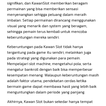
signifikan, dan KawanSlot memberikan beragam
permainan yang bisa memberikan sensasi
menyenangkan sehigga peluang dalam meraih
imbalan. Setiap permainan dirancang menggunakan
visual yang menarik dan system yang beragam,
sehingga pemain terus kembali untuk mencoba
keberuntungan mereka sendiri.
Keberuntungan pada Kawan Slot tidak hanya
tergantung pada game itu sendiri, melainkan juga
pada strategi yang digunakan para pemain.
Mempelajari slot machine, mengetahui pola, serta
mengatur bankroll dengan baik bisa memperbesar
kesempatan menang. Walaupun keberuntungan masih
adalah faktor utama, pendekatan cerdas ketika
bermain game dapat membawa hasil yang lebih baik
menguntungkan dalam periode yang panjang.
Akhirnya, Kawan Slot bukan sekedar hanya tempat