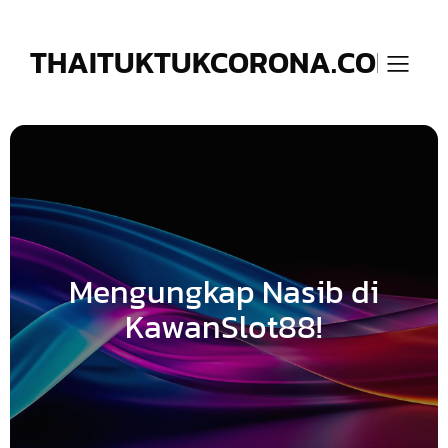
Skip
to
content
THAITUKTUKCORONA.COM
Mengungkap Nasib di
KawanSlot88!