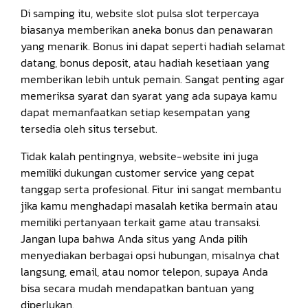
Di samping itu, website slot pulsa slot terpercaya
biasanya memberikan aneka bonus dan penawaran
yang menarik. Bonus ini dapat seperti hadiah selamat
datang, bonus deposit, atau hadiah kesetiaan yang
memberikan lebih untuk pemain. Sangat penting agar
memeriksa syarat dan syarat yang ada supaya kamu
dapat memanfaatkan setiap kesempatan yang
tersedia oleh situs tersebut.
Tidak kalah pentingnya, website-website ini juga
memiliki dukungan customer service yang cepat
tanggap serta profesional. Fitur ini sangat membantu
jika kamu menghadapi masalah ketika bermain atau
memiliki pertanyaan terkait game atau transaksi.
Jangan lupa bahwa Anda situs yang Anda pilih
menyediakan berbagai opsi hubungan, misalnya chat
langsung, email, atau nomor telepon, supaya Anda
bisa secara mudah mendapatkan bantuan yang
diperlukan.