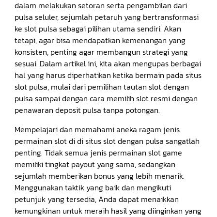
dalam melakukan setoran serta pengambilan dari
pulsa seluler, sejumlah petaruh yang bertransformasi
ke slot pulsa sebagai pilihan utama sendiri. Akan
tetapi, agar bisa mendapatkan kemenangan yang
konsisten, penting agar membangun strategi yang
sesuai. Dalam artikel ini, kita akan mengupas berbagai
hal yang harus diperhatikan ketika bermain pada situs
slot pulsa, mulai dari pemilihan tautan slot dengan
pulsa sampai dengan cara memilih slot resmi dengan
penawaran deposit pulsa tanpa potongan.
Mempelajari dan memahami aneka ragam jenis
permainan slot di di situs slot dengan pulsa sangatlah
penting. Tidak semua jenis permainan slot game
memiliki tingkat payout yang sama, sedangkan
sejumlah memberikan bonus yang lebih menarik.
Menggunakan taktik yang baik dan mengikuti
petunjuk yang tersedia, Anda dapat menaikkan
kemungkinan untuk meraih hasil yang diinginkan yang