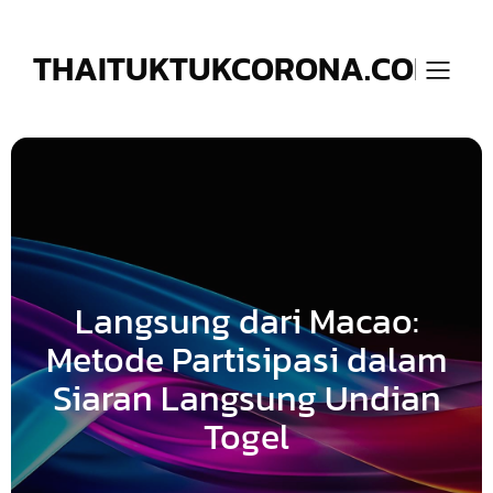
Skip
to
content
THAITUKTUKCORONA.COM
Langsung dari Macao:
Metode Partisipasi dalam
Siaran Langsung Undian
Togel