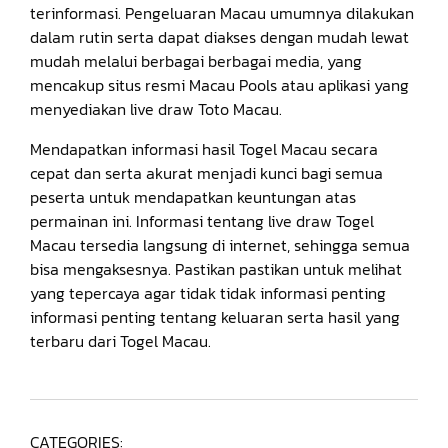
terinformasi. Pengeluaran Macau umumnya dilakukan
dalam rutin serta dapat diakses dengan mudah lewat
mudah melalui berbagai berbagai media, yang
mencakup situs resmi Macau Pools atau aplikasi yang
menyediakan live draw Toto Macau.
Mendapatkan informasi hasil Togel Macau secara
cepat dan serta akurat menjadi kunci bagi semua
peserta untuk mendapatkan keuntungan atas
permainan ini. Informasi tentang live draw Togel
Macau tersedia langsung di internet, sehingga semua
bisa mengaksesnya. Pastikan pastikan untuk melihat
yang tepercaya agar tidak tidak informasi penting
informasi penting tentang keluaran serta hasil yang
terbaru dari Togel Macau.
CATEGORIES: