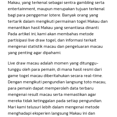
Makau, yang terkenal sebagai sentra gambling serta
entertainment, maupun merupakan tujuan terkenal
bagi para penggemar lotere. Banyak orang yang
tertarik dalam mengikuti permainan togel Makau dan
menantikan hasil Makau yang senantiasa dinanti.
Pada artikel ini, kami akan membahas metode
partisipasi live draw togel, dan informasi terkait
mengenai statistik macau dan pengeluaran macau
yang penting agar dipahami.
Live draw macau adalah momen yang ditunggu-
tunggu oleh para pemain, di mana hasil resmi dari
game togel macau diberitahukan secara real-time.
Dengan mengikuti pengundian langsung toto macau,
para pemain dapat memperoleh data terbaru
mengenai result macau serta memastikan agar
mereka tidak ketinggalan pada setiap pengundian.
Mari kami telusuri lebih dalam mengenai metode
menghadapi eksperien langsung Makau ini dan