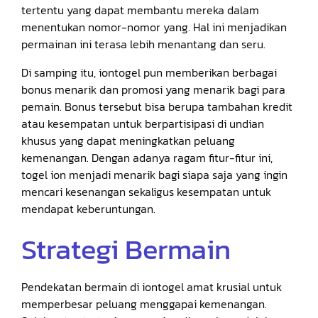
tertentu yang dapat membantu mereka dalam
menentukan nomor-nomor yang. Hal ini menjadikan
permainan ini terasa lebih menantang dan seru.
Di samping itu, iontogel pun memberikan berbagai
bonus menarik dan promosi yang menarik bagi para
pemain. Bonus tersebut bisa berupa tambahan kredit
atau kesempatan untuk berpartisipasi di undian
khusus yang dapat meningkatkan peluang
kemenangan. Dengan adanya ragam fitur-fitur ini,
togel ion menjadi menarik bagi siapa saja yang ingin
mencari kesenangan sekaligus kesempatan untuk
mendapat keberuntungan.
Strategi Bermain
Pendekatan bermain di iontogel amat krusial untuk
memperbesar peluang menggapai kemenangan.