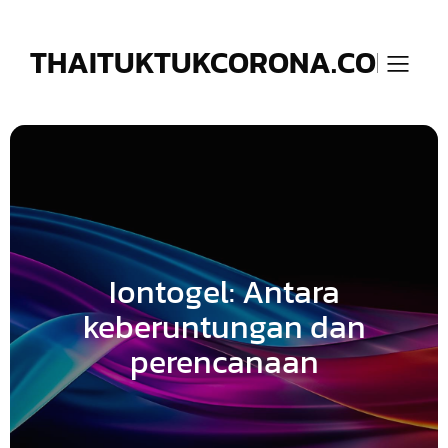
Skip
to
content
THAITUKTUKCORONA.COM
Iontogel: Antara
keberuntungan dan
perencanaan