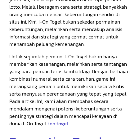
lotto. Melalui beragam cara serta strategi, banyakkah
orang mencoba mencari keberuntungan sendiri di
situs ini. Kini, I-On Togel bukan sekedar permainan
keberuntungan, melainkan serta mencakup analisis
informasi dan strategi yang cermat cermat untuk
menambah peluang kemenangan.
Untuk sejumlah pemain, I-On Togel bukan hanya
memberikan kesenangan, melainkan serta tantangan
yang para pemain terus kembali lagi. Dengan berbagai
kombinasi numeral serta cara taruhan, game ini
merangsang pemain untuk memikirkan secara kritis
serta menyusun perencanaan yang tepat yang tepat.
Pada artikel ini, kami akan membahas secara
mendalam mengenai potensi keberuntungan serta
pentingnya strategi dalam mencapai kejayaan di
dunia I-On Togel.
ion togel