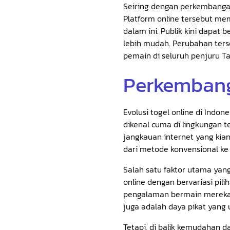
Seiring dengan perkembangan
Platform online tersebut me
dalam ini. Publik kini dapa
lebih mudah. Perubahan ter
pemain di seluruh penjuru Ta
Perkembang
Evolusi togel online di Indo
dikenal cuma di lingkungan 
jangkauan internet yang kian
dari metode konvensional ke
Salah satu faktor utama ya
online dengan bervariasi pi
pengalaman bermain mereka. 
juga adalah daya pikat yang
Tetapi, di balik kemudahan 