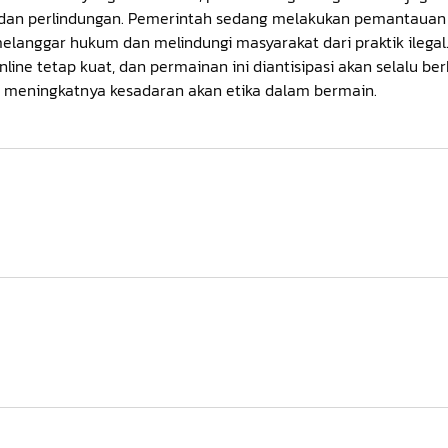
 dan perlindungan. Pemerintah sedang melakukan pemantaua
k melanggar hukum dan melindungi masyarakat dari praktik ilegal
line tetap kuat, dan permainan ini diantisipasi akan selalu b
 meningkatnya kesadaran akan etika dalam bermain.