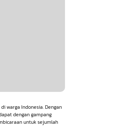
 di warga Indonesia. Dengan
l dapat dengan gampang
embicaraan untuk sejumlah