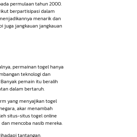
 pada permulaan tahun 2000.
kut berpartisipasi dalam
, menjadikannya menarik dan
i juga jangkauan jangkauan
walnya, permainan togel hanya
kembangan teknologi dan
 Banyak pemain itu beralih
atan dalam bertaruh.
orm yang menyajikan togel
a negara, akar menambah
 situs-situs togel online
g dan mencoba nasib mereka.
dihadapi tantangan,