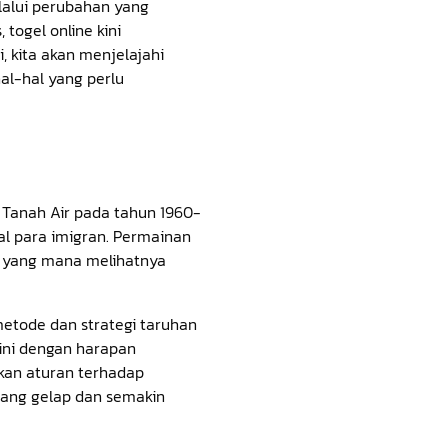
elalui perubahan yang
togel online kini
i, kita akan menjelajahi
hal-hal yang perlu
 Tanah Air pada tahun 1960-
al para imigran. Permainan
, yang mana melihatnya
metode dan strategi taruhan
 ini dengan harapan
kan aturan terhadap
dang gelap dan semakin