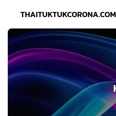
Skip
to
THAITUKTUKCORONA.COM
content