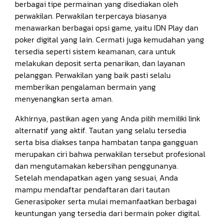
berbagai tipe permainan yang disediakan oleh
perwakilan. Perwakilan terpercaya biasanya
menawarkan berbagai opsi game, yaitu IDN Play dan
poker digital yang lain. Cermati juga kemudahan yang
tersedia seperti sistem keamanan, cara untuk
melakukan deposit serta penarikan, dan layanan
pelanggan. Perwakilan yang baik pasti selalu
memberikan pengalaman bermain yang
menyenangkan serta aman.
Akhirnya, pastikan agen yang Anda pilih memiliki link
alternatif yang aktif. Tautan yang selalu tersedia
serta bisa diakses tanpa hambatan tanpa gangguan
merupakan ciri bahwa perwakilan tersebut profesional
dan mengutamakan kebersihan penggunanya.
Setelah mendapatkan agen yang sesuai, Anda
mampu mendaftar pendaftaran dari tautan
Generasipoker serta mulai memanfaatkan berbagai
keuntungan yang tersedia dari bermain poker digital.