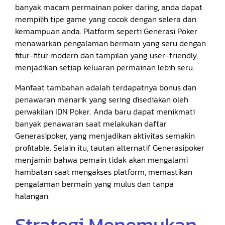
banyak macam permainan poker daring, anda dapat
mempilih tipe game yang cocok dengan selera dan
kemampuan anda. Platform seperti Generasi Poker
menawarkan pengalaman bermain yang seru dengan
fitur-fitur modern dan tampilan yang user-friendly,
menjadikan setiap keluaran permainan lebih seru.
Manfaat tambahan adalah terdapatnya bonus dan
penawaran menarik yang sering disediakan oleh
perwakilan IDN Poker. Anda baru dapat menikmati
banyak penawaran saat melakukan daftar
Generasipoker, yang menjadikan aktivitas semakin
profitable. Selain itu, tautan alternatif Generasipoker
menjamin bahwa pemain tidak akan mengalami
hambatan saat mengakses platform, memastikan
pengalaman bermain yang mulus dan tanpa
halangan.
Strategi Menemukan