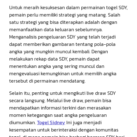
Untuk meraih kesuksesan dalam permainan togel SDY,
pemain perlu memiliki strategi yang matang. Salah
satu strategi yang bisa diterapkan adalah dengan
memanfaatkan data keluaran sebelumnya.
Menganalisis pengeluaran SDY yang telah terjadi
dapat memberikan gambaran tentang pola-pola
angka yang mungkin muncul kembali. Dengan
melakukan rekap data SDY, pemain dapat
menentukan angka yang sering muncul dan
mengevaluasi kemungkinan untuk memilih angka
tersebut di permainan mendatang.
Selain itu, penting untuk mengikuti live draw SDY
secara langsung. Melalui live draw, pemain bisa
mendapatkan informasi terkini dan merasakan
momen ketegangan saat angka pengeluaran
diumumkan.
Togel Sidney
Ini juga menjadi
kesempatan untuk berinteraksi dengan komunitas