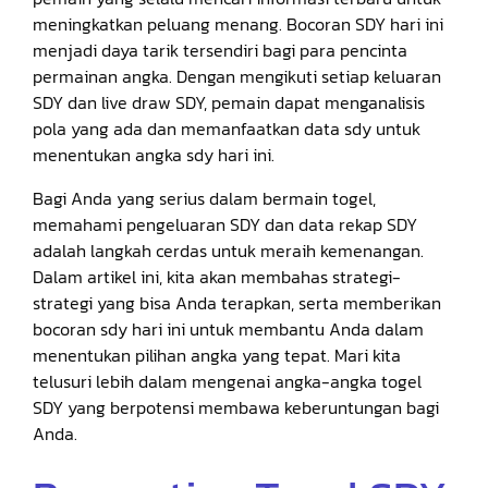
meningkatkan peluang menang. Bocoran SDY hari ini
menjadi daya tarik tersendiri bagi para pencinta
permainan angka. Dengan mengikuti setiap keluaran
SDY dan live draw SDY, pemain dapat menganalisis
pola yang ada dan memanfaatkan data sdy untuk
menentukan angka sdy hari ini.
Bagi Anda yang serius dalam bermain togel,
memahami pengeluaran SDY dan data rekap SDY
adalah langkah cerdas untuk meraih kemenangan.
Dalam artikel ini, kita akan membahas strategi-
strategi yang bisa Anda terapkan, serta memberikan
bocoran sdy hari ini untuk membantu Anda dalam
menentukan pilihan angka yang tepat. Mari kita
telusuri lebih dalam mengenai angka-angka togel
SDY yang berpotensi membawa keberuntungan bagi
Anda.