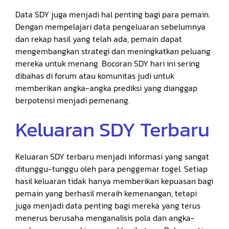
Data SDY juga menjadi hal penting bagi para pemain.
Dengan mempelajari data pengeluaran sebelumnya
dan rekap hasil yang telah ada, pemain dapat
mengembangkan strategi dan meningkatkan peluang
mereka untuk menang. Bocoran SDY hari ini sering
dibahas di forum atau komunitas judi untuk
memberikan angka-angka prediksi yang dianggap
berpotensi menjadi pemenang.
Keluaran SDY Terbaru
Keluaran SDY terbaru menjadi informasi yang sangat
ditunggu-tunggu oleh para penggemar togel. Setiap
hasil keluaran tidak hanya memberikan kepuasan bagi
pemain yang berhasil meraih kemenangan, tetapi
juga menjadi data penting bagi mereka yang terus
menerus berusaha menganalisis pola dan angka-