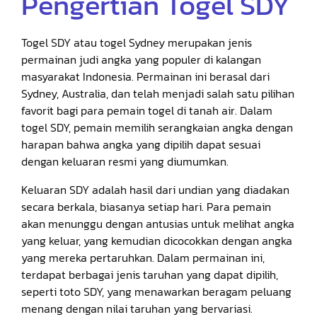
Pengertian Togel SDY
Togel SDY atau togel Sydney merupakan jenis
permainan judi angka yang populer di kalangan
masyarakat Indonesia. Permainan ini berasal dari
Sydney, Australia, dan telah menjadi salah satu pilihan
favorit bagi para pemain togel di tanah air. Dalam
togel SDY, pemain memilih serangkaian angka dengan
harapan bahwa angka yang dipilih dapat sesuai
dengan keluaran resmi yang diumumkan.
Keluaran SDY adalah hasil dari undian yang diadakan
secara berkala, biasanya setiap hari. Para pemain
akan menunggu dengan antusias untuk melihat angka
yang keluar, yang kemudian dicocokkan dengan angka
yang mereka pertaruhkan. Dalam permainan ini,
terdapat berbagai jenis taruhan yang dapat dipilih,
seperti toto SDY, yang menawarkan beragam peluang
menang dengan nilai taruhan yang bervariasi.