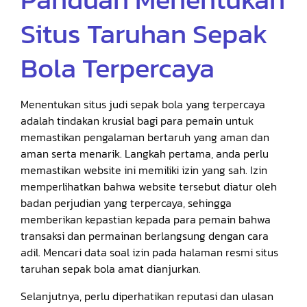
Situs Taruhan Sepak
Bola Terpercaya
Menentukan situs judi sepak bola yang terpercaya
adalah tindakan krusial bagi para pemain untuk
memastikan pengalaman bertaruh yang aman dan
aman serta menarik. Langkah pertama, anda perlu
memastikan website ini memiliki izin yang sah. Izin
memperlihatkan bahwa website tersebut diatur oleh
badan perjudian yang terpercaya, sehingga
memberikan kepastian kepada para pemain bahwa
transaksi dan permainan berlangsung dengan cara
adil. Mencari data soal izin pada halaman resmi situs
taruhan sepak bola amat dianjurkan.
Selanjutnya, perlu diperhatikan reputasi dan ulasan