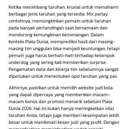
Ketika menimbang taruhan, krusial untuk memahami
berbagai jenis taruhan yang tersedia. Mix parlay,
contohnya, memungkinkan pemain untuk taruhan
pada banyak pertandingan saat bersamaan dan
mendorong kemungkinan kemenangan. Dalam
konteks Piala Dunia, memprediksi hasil dari masing-
masing tim unggulan bisa menjadi keuntungan, tetapi
pemain juga harus berhati-hati terhadap kelompok
underdog yang sering kali memberikan surprise.
Pengamatan data dan kinerja tim sebelumnya sangat
diperlukan untuk menentukan opsi taruhan yang pas.
Akhirnya, pastikan untuk memilih website judi bola
yang dapat dipercaya yang memberikan macam-
macam bonus dan promosi menarik sebelum Piala
Dunia 2026. Hal ini bukan hanya meningkatkan nilai
taruhan Anda, tetapi juga memberi kesempatan lebih
besar untuk menikmati kesan judi yang profit. Dengan