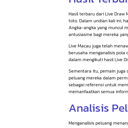
Hasil terbaru dari Live Dra
toto. Dalam undian kali ini
Angka-angka yang muncul me
antusiasme bagi mereka yang
Live Macau juga telah menaw
berusaha menganalisis pola
dalam mengikuti hasil Live 
Sementara itu, pemain juga 
peluang mereka dalam permai
sebagai referensi untuk me
memanfaatkan semua informa
Analisis P
Menganalisis peluang mena