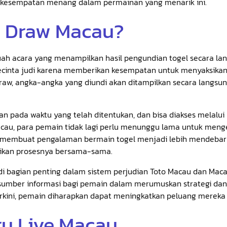
kesempatan menang dalam permainan yang menarik ini.
e Draw Macau?
ah acara yang menampilkan hasil pengundian togel secara lang
cinta judi karena memberikan kesempatan untuk menyaksikan h
 draw, angka-angka yang diundi akan ditampilkan secara langsu
kan pada waktu yang telah ditentukan, dan bisa diakses melalui 
cau, para pemain tidak lagi perlu menunggu lama untuk men
ni membuat pengalaman bermain togel menjadi lebih mendebarka
ikan prosesnya bersama-sama.
i bagian penting dalam sistem perjudian Toto Macau dan Maca
di sumber informasi bagi pemain dalam merumuskan strategi da
erkini, pemain diharapkan dapat meningkatkan peluang merek
ru Live Macau