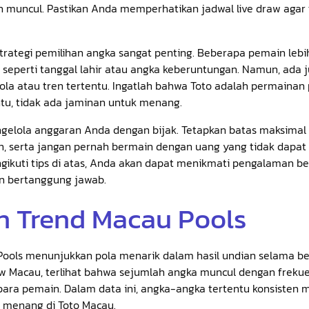
 muncul. Pastikan Anda memperhatikan jadwal live draw agar t
strategi pemilihan angka sangat penting. Beberapa pemain le
 seperti tanggal lahir atau angka keberuntungan. Namun, ada j
la atau tren tertentu. Ingatlah bahwa Toto adalah permainan 
, tidak ada jaminan untuk menang.
engelola anggaran Anda dengan bijak. Tetapkan batas maksimal
, serta jangan pernah bermain dengan uang yang tidak dapat
ikuti tips di atas, Anda akan dapat menikmati pengalaman b
n bertanggung jawab.
an Trend Macau Pools
 Pools menunjukkan pola menarik dalam hasil undian selama be
Draw Macau, terlihat bahwa sejumlah angka muncul dengan freku
ara pemain. Dalam data ini, angka-angka tertentu konsisten m
 menang di Toto Macau.