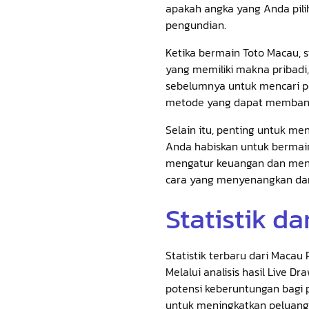
apakah angka yang Anda pilih
pengundian.
Ketika bermain Toto Macau, 
yang memiliki makna pribadi,
sebelumnya untuk mencari po
metode yang dapat membantu
Selain itu, penting untuk m
Anda habiskan untuk bermain
mengatur keuangan dan meng
cara yang menyenangkan da
Statistik d
Statistik terbaru dari Macau
Melalui analisis hasil Live 
potensi keberuntungan bagi p
untuk meningkatkan peluang