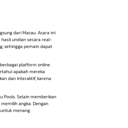
sung dari Macau. Acara ini
asil undian secara real-
ng, sehingga pemain dapat
berbagai platform online.
getahui apakah mereka
n dan interaktif, karena
u Pools. Selain memberikan
n memilih angka. Dengan
a untuk menang.