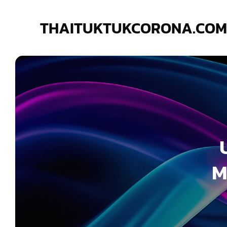
Skip
to
THAITUKTUKCORONA.COM
content
M