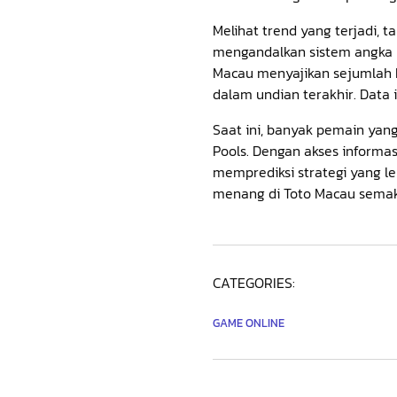
Melihat trend yang terjadi, 
mengandalkan sistem angka p
Macau menyajikan sejumlah 
dalam undian terakhir. Data
Saat ini, banyak pemain yang
Pools. Dengan akses informas
memprediksi strategi yang l
menang di Toto Macau semak
CATEGORIES:
GAME ONLINE