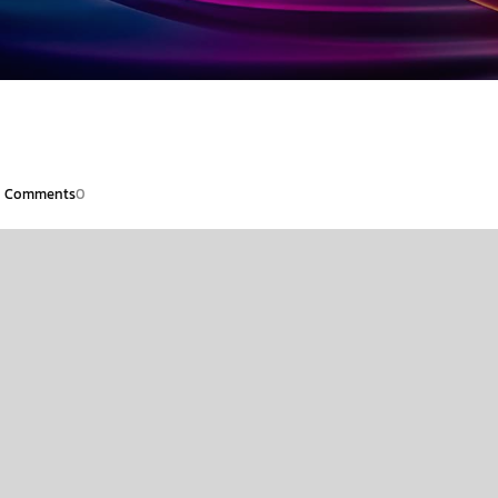
Comments
0