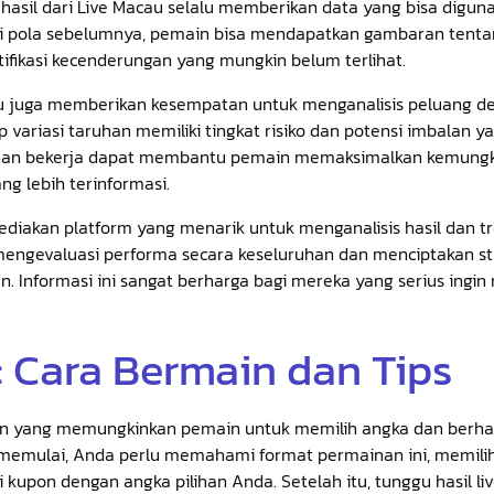
iap hasil dari Live Macau selalu memberikan data yang bisa di
ri pola sebelumnya, pemain bisa mendapatkan gambaran tent
ifikasi kecenderungan yang mungkin belum terlihat.
au juga memberikan kesempatan untuk menganalisis peluang 
ap variasi taruhan memiliki tingkat risiko dan potensi imbala
ruhan bekerja dapat membantu pemain memaksimalkan kemung
g lebih terinformasi.
ediakan platform yang menarik untuk menganalisis hasil dan tr
engevaluasi performa secara keseluruhan dan menciptakan st
. Informasi ini sangat berharga bagi mereka yang serius ingi
.
 Cara Bermain dan Tips
n yang memungkinkan pemain untuk memilih angka dan berhar
k memulai, Anda perlu memahami format permainan ini, memili
i kupon dengan angka pilihan Anda. Setelah itu, tunggu hasil l